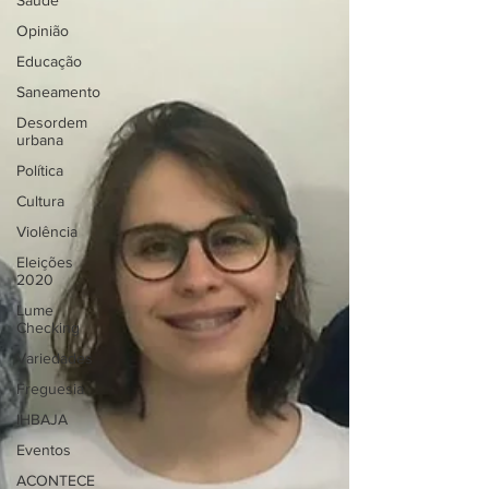
Saúde
Opinião
Educação
Saneamento
Desordem
urbana
Política
Cultura
Violência
Eleições
2020
Lume
Checking
Variedades
Freguesia
IHBAJA
Eventos
ACONTECE