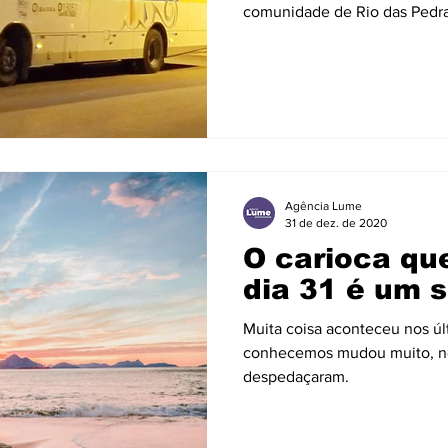
comunidade de Rio das Pedra
Agência Lume
31 de dez. de 2020
O carioca qu
dia 31 é um s
Muita coisa aconteceu nos úl
conhecemos mudou muito, no
despedaçaram.