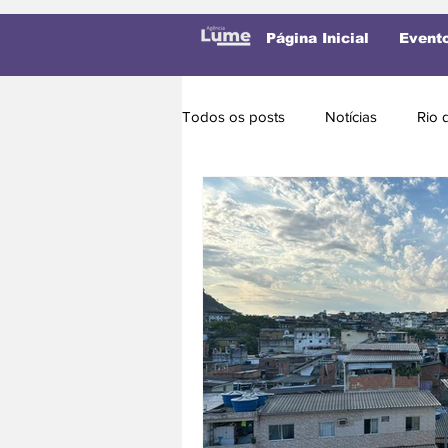
Página Inicial
Event
Todos os posts
Notícias
Rio 
Saneamento
Desordem urba
Variedades
Freguesia
Eleições 2024