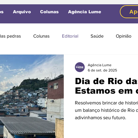
Ap
os
Arquivo
Colunas
Agência Lume
das pedras
Colunas
Editorial
Saúde
Opinião
na
Política
Cultura
Violência
Eleições 2020
Agência Lume
6 de set. de 2025
Dia de Rio da
IHBAJA
Eventos
ACONTECE
Eleições 2022
Op
Estamos em 
Resolvemos brincar de histori
um balanço histórico de Rio 
adivinhamos seu futuro.