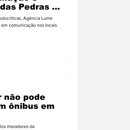
 das Pedras e
autocríticas, Agência Lume
a em comunicação nos locais
r não pode
um ônibus em
elos moradores da