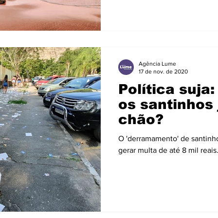
Agência Lume
17 de nov. de 2020
Política suja
os santinhos
chão?
O 'derramamento' de santinhos é 
gerar multa de até 8 mil reais