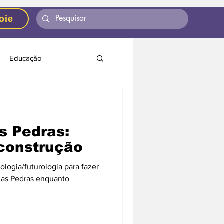
oie
Educação
Lume Checking
s Pedras:
ortunidades
construção
ologia/futurologia para fazer
das Pedras enquanto