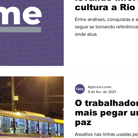
cultura a Rio
Freguesia
Entre análises, conquistas e 
segue se tornando referênci
onde atua.
Agência Lume
9 de fev. de 2021
O trabalhado
mais pegar 
paz
Assaltos nas linhas usadas p