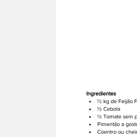
Ingredientes 
½ kg de Feijão F
½ Cebola 
½ Tomate sem p
Pimentão a gost
Coentro ou chei