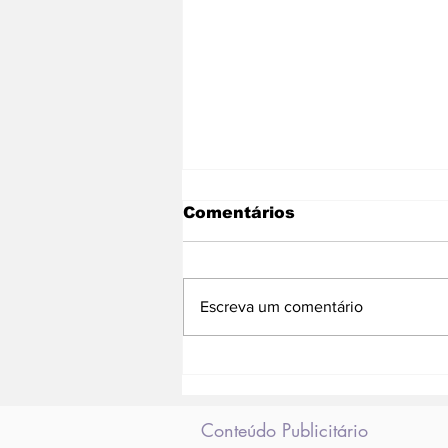
Comentários
Escreva um comentário
Agência Lume recebe
selo Empreendimento
Sustentável Shell
Iniciativa Jovem
Conteúdo Publicitário