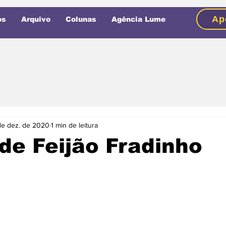
Ap
os
Arquivo
Colunas
Agência Lume
de dez. de 2020
1 min de leitura
de Feijão Fradinho