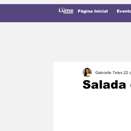
Página Inicial
Event
Gabrielle Teles
22 
Salada 