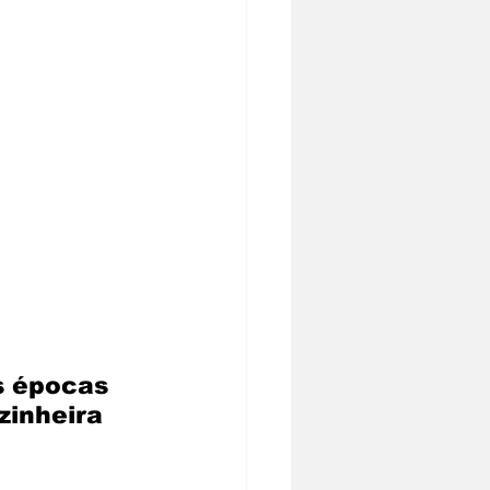
s épocas 
zinheira 