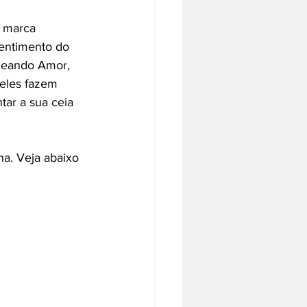
 marca 
entimento do 
emeando Amor, 
 eles fazem 
ar a sua ceia 
ha. Veja abaixo 