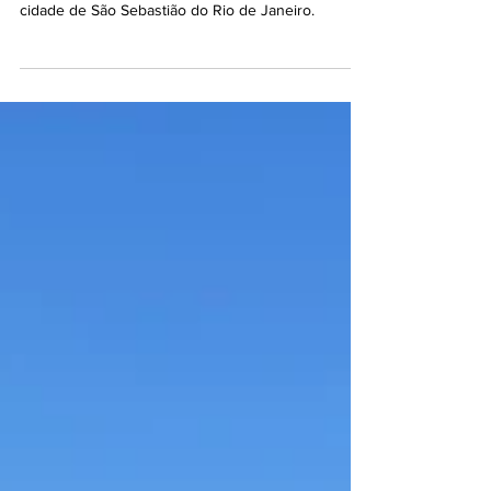
IHBAJA
20 de jan.
Janeiro é o mês do
padroeiro da cidade
Estácio de Sá fundou, no dia 1º de março de 1565 a
cidade de São Sebastião do Rio de Janeiro.