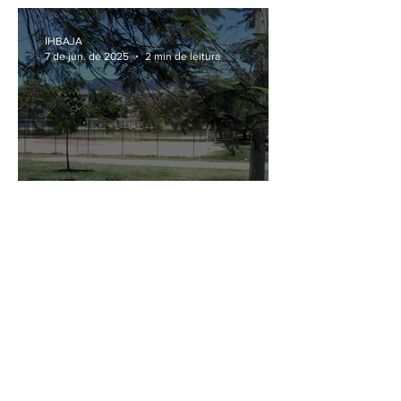
IHBAJA
7 de jun. de 2025
2 min de leitura
A Chacina da Praça
Sentinela
1
/
6