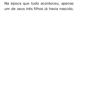
Na época que tudo aconteceu, apenas 
um de seus três filhos já havia nascido, 
era João Victor, que hoje tem 20 anos e 
mora sozinho. Atualmente, ela mora 
com o marido e seus dois filhos mais 
novos, Paulo Vitor, de 16 anos, e 
Manoel, de 4 anos.
Desde pequena, Patrícia sonhava em ser 
aeromoça e viajar o mundo através da 
profissão:
"Meu sonho era ser aeromoça, 
apesar de hoje eu ter medo de 
altura, meu sonho era viajar, 
conhecer o mundo. Eu assistia 
aos filmes e chorava quando 
era adolescente, achava muito 
lindo”. 