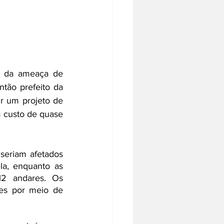
a da ameaça de 
tão prefeito da 
r um projeto de 
m custo de quase 
eriam afetados 
a, enquanto as 
2 andares. Os 
es por meio de 