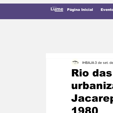
Página Inicial
Event
IHBAJA
3 de set. d
Rio das
urbaniz
Jacare
1980