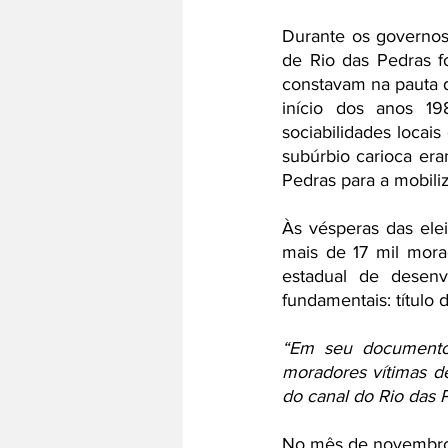
Durante os governos
de Rio das Pedras fo
constavam na pauta d
início dos anos 1
sociabilidades locai
subúrbio carioca er
Pedras para a mobiliz
Às vésperas das ele
mais de 17 mil mora
estadual de desenvo
fundamentais: título
“Em seu documento
moradores vítimas de
do canal do Rio das 
No mês de novembro d