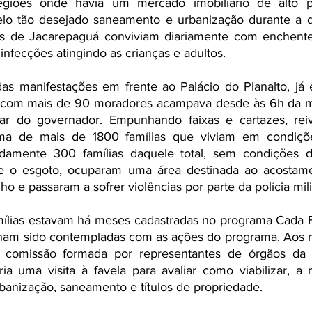
giões onde havia um mercado imobiliário de alto pod
lo tão desejado saneamento e urbanização durante a d
s de Jacarepaguá conviviam diariamente com enchentes,
nfecções atingindo as crianças e adultos. 
as manifestações em frente ao Palácio do Planalto, já 
 com mais de 90 moradores acampava desde às 6h da m
ular do governador. Empunhando faixas e cartazes, rei
ma de mais de 1800 famílias que viviam em condiçõe
damente 300 famílias daquele total, sem condições d
e o esgoto, ocuparam uma área destinada ao acostame
o e passaram a sofrer violências por parte da polícia milit
mílias estavam há meses cadastradas no programa Cada F
ham sido contempladas com as ações do programa. Aos ma
comissão formada por representantes de órgãos da P
ia uma visita à favela para avaliar como viabilizar, a 
rbanização, saneamento e títulos de propriedade.