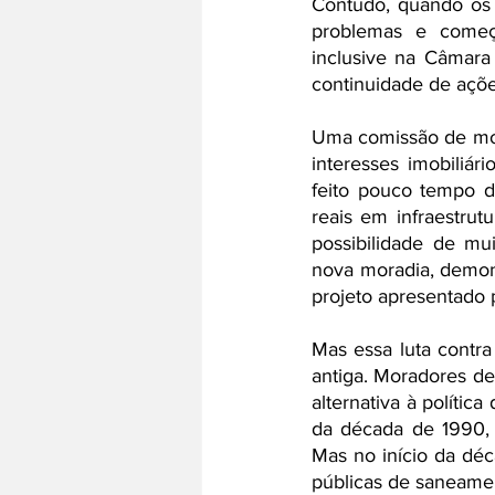
Contudo, quando os 
problemas e começa
inclusive na Câmara
continuidade de açõe
Uma comissão de mora
interesses imobiliár
feito pouco tempo d
reais em infraestrutu
possibilidade de mu
nova moradia, demon
projeto apresentado p
Mas essa luta contr
antiga. Moradores d
alternativa à polític
da década de 1990, d
Mas no início da déca
públicas de saneamen