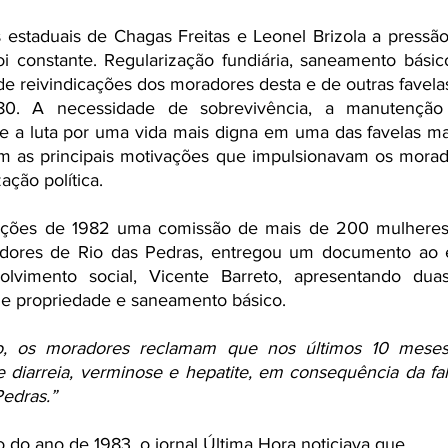
 estaduais de Chagas Freitas e Leonel Brizola a pressã
i constante. Regularização fundiária, saneamento básic
e reivindicações dos moradores desta e de outras favelas 
980. A necessidade de sobrevivência, a manutenção
s e a luta por uma vida mais digna em uma das favelas ma
am as principais motivações que impulsionavam os morad
ação política. 
ições de 1982 uma comissão de mais de 200 mulheres,
dores de Rio das Pedras, entregou um documento ao en
lvimento social, Vicente Barreto, apresentando duas 
 de propriedade e saneamento básico. 
, os moradores reclamam que nos últimos 10 meses
 diarreia, verminose e hepatite, em consequência da fa
Pedras.”
o ano de 1983, o jornal Última Hora noticiava que