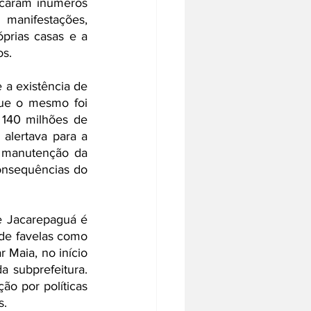
caram inúmeros 
manifestações, 
rias casas e a 
s.  
a existência de 
que o mesmo foi 
140 milhões de 
 alertava para a 
 manutenção da 
nsequências do 
e Jacarepaguá é 
de favelas como 
 Maia, no início 
 subprefeitura. 
ão por políticas 
. 