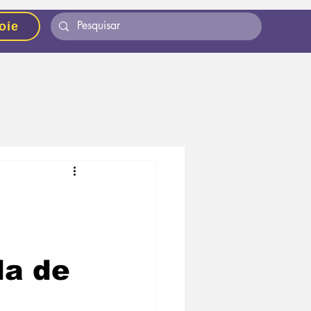
oie
da de