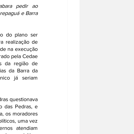
bara pedir ao 
repaguá e Barra 
 do plano ser 
 realização de 
ade na execução 
rado pela Cedae 
 da região de 
as da Barra da 
ico já seriam 
ras questionava 
 das Pedras, e 
a, os moradores 
ticos, uma vez 
rnos atendiam 