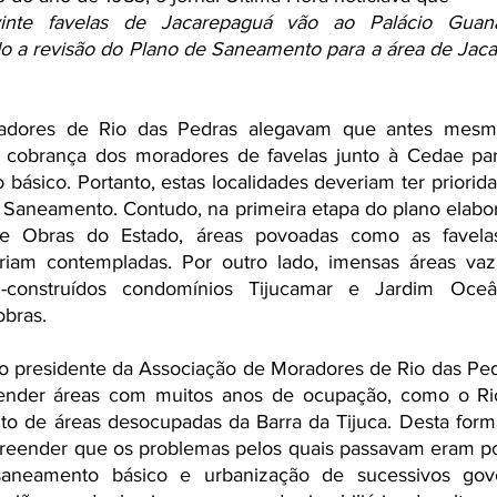
vinte favelas de Jacarepaguá vão ao Palácio Guana
o a revisão do Plano de Saneamento para a área de Jaca
adores de Rio das Pedras alegavam que antes mesmo
a cobrança dos moradores de favelas junto à Cedae para
básico. Portanto, estas localidades deveriam ter priorid
 Saneamento. Contudo, na primeira etapa do plano elabo
de Obras do Estado, áreas povoadas como as favelas
iam contempladas. Por outro lado, imensas áreas vazi
-construídos condomínios Tijucamar e Jardim Oceân
obras.
ão presidente da Associação de Moradores de Rio das Ped
ender áreas com muitos anos de ocupação, como o Rio
to de áreas desocupadas da Barra da Tijuca. Desta form
ender que os problemas pelos quais passavam eram polí
aneamento básico e urbanização de sucessivos gove