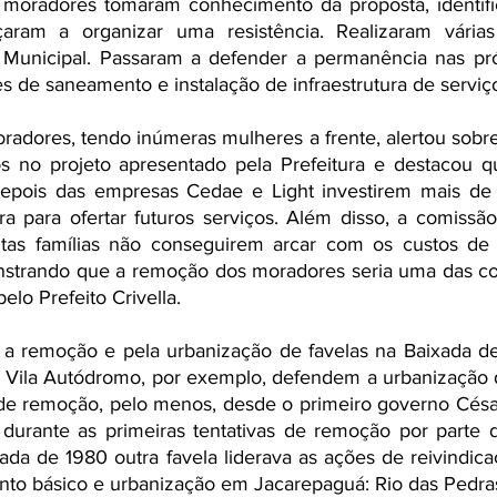
moradores tomaram conhecimento da proposta, identifi
ram a organizar uma resistência. Realizaram várias 
 Municipal. Passaram a defender a permanência nas próp
s de saneamento e instalação de infraestrutura de serviço
dores, tendo inúmeras mulheres a frente, alertou sobre 
ios no projeto apresentado pela Prefeitura e destacou 
epois das empresas Cedae e Light investirem mais de 
ra para ofertar futuros serviços. Além disso, a comissão
itas famílias não conseguirem arcar com os custos de
strando que a remoção dos moradores seria uma das co
elo Prefeito Crivella.
a a remoção e pela urbanização de favelas na Baixada d
e Vila Autódromo, por exemplo, defendem a urbanização 
a de remoção, pelo menos, desde o primeiro governo César
urante as primeiras tentativas de remoção por parte da
da de 1980 outra favela liderava as ações de reivindicaç
to básico e urbanização em Jacarepaguá: Rio das Pedras