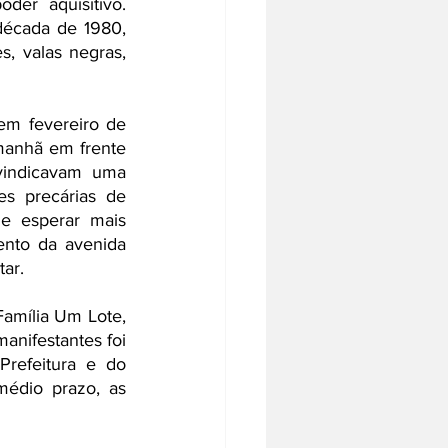
er aquisitivo. 
écada de 1980, 
 valas negras, 
em fevereiro de 
anhã em frente 
vindicavam uma 
s precárias de 
e esperar mais 
nto da avenida 
ar. 
amília Um Lote, 
nifestantes foi 
refeitura e do 
médio prazo, as 