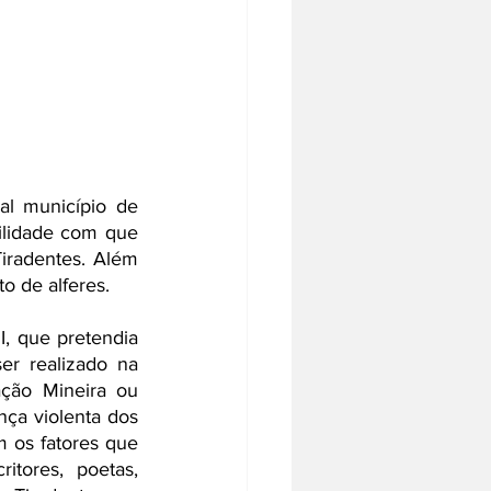
l município de 
ilidade com que 
iradentes. Além 
o de alferes.
r realizado na 
ção Mineira ou 
ça violenta dos 
 os fatores que 
tores, poetas, 