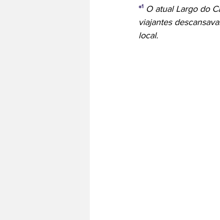
*¹
O atual Largo do C
viajantes descansav
local.