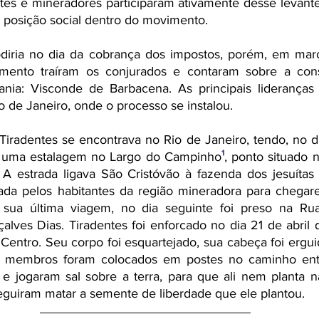
tes e mineradores participaram ativamente desse levante.
 posição social dentro do movimento.
mento traíram os conjurados e contaram sobre a cons
ania: Visconde de Barbacena. As principais lideranças 
o de Janeiro, onde o processo se instalou.
m uma estalagem no Largo do Campinho
¹
, ponto situado n
 A estrada ligava São Cristóvão à fazenda dos jesuítas
ada pelos habitantes da região mineradora para chegare
a sua última viagem, no dia seguinte foi preso na Rua 
lves Dias. Tiradentes foi enforcado no dia 21 de abril d
 Centro. Seu corpo foi esquartejado, sua cabeça foi ergu
s membros foram colocados em postes no caminho entr
e jogaram sal sobre a terra, para que ali nem planta n
eguiram matar a semente de liberdade que ele plantou.