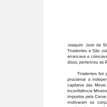
Joaquim José da Sil
Tiradentes e São Jo
arrancava e colocava
disso, pertenceu ao 
	Tiradentes fez parte de um movimento, ocorrido no final do século XVIII, que pretendia 
proclamar a indepen
capitania das Mina
Inconfidência Mineir
impostos pela Coroa
motivaram os conjur