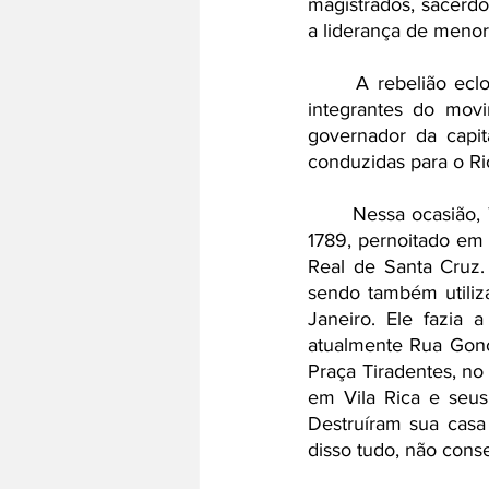
magistrados, sacerdo
a liderança de menor
 	A rebelião eclodiria no dia da cobrança dos impostos, porém, em março de 1789, três 
integrantes do movi
governador da capit
conduzidas para o Ri
	Nessa ocasião, Tiradentes se encontrava no Rio de Janeiro, tendo, no dia 9 de maio de 
1789, pernoitado e
Real de Santa Cruz.
sendo também utiliz
Janeiro. Ele fazia 
atualmente Rua Gonça
Praça Tiradentes, no
em Vila Rica e seu
Destruíram sua casa 
disso tudo, não cons