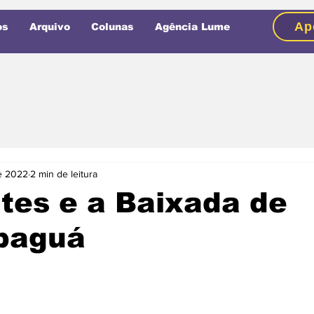
Ap
os
Arquivo
Colunas
Agência Lume
de 2022
2 min de leitura
tes e a Baixada de
paguá