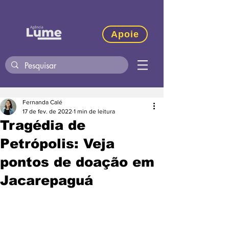
Apoie
Fernanda Calé
17 de fev. de 2022
1 min de leitura
Tragédia de
Petrópolis: Veja
pontos de doação em
Jacarepaguá