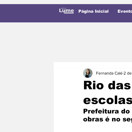
Página Inicial
Event
Fernanda Calé
2 de
Rio das
escola
Prefeitura do
obras é no s