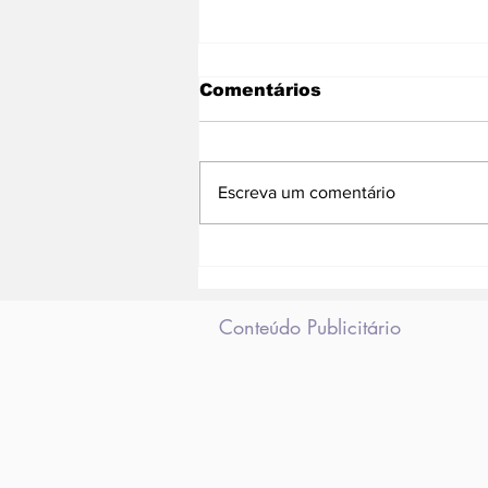
Comentários
Escreva um comentário
Moradores da Areinha
acionam bombeiros
após ouvirem estalos
em prédio
Conteúdo Publicitário