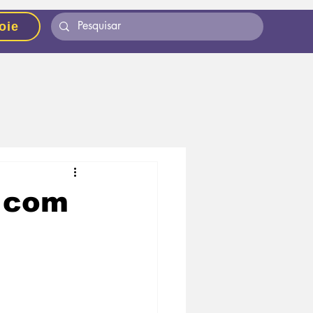
oie
a com