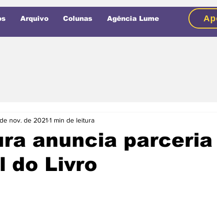
Ap
os
Arquivo
Colunas
Agência Lume
 de nov. de 2021
1 min de leitura
ura anuncia parceri
l do Livro