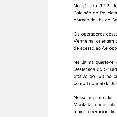
No sábado (11/12), 
Batalhão de Policia
entrada da Ilha do G
Os operadores dessa
Vermelha, orientam o
de acesso ao Aeropor
Na última quarta-fei
Destacada do 5º BPM
efetivo de 150 polic
como Tribunal de Ju
Nesse mesmo dia, f
Montada) numa vila 
maior operacionali