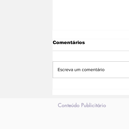
Comentários
Escreva um comentário
Lei que ajuda a
combater racismo
religioso foi sancionada
no RJ
Conteúdo Publicitário