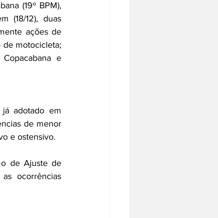
ana (19º BPM), 
 (18/12), duas 
mente ações de 
de motocicleta; 
 Copacabana e 
já adotado em 
ências de menor 
o e ostensivo.
mo de Ajuste de 
as ocorrências 