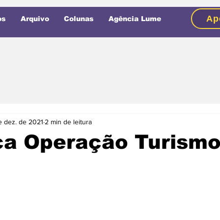
Ap
os
Arquivo
Colunas
Agência Lume
e dez. de 2021
2 min de leitura
ça Operação Turism