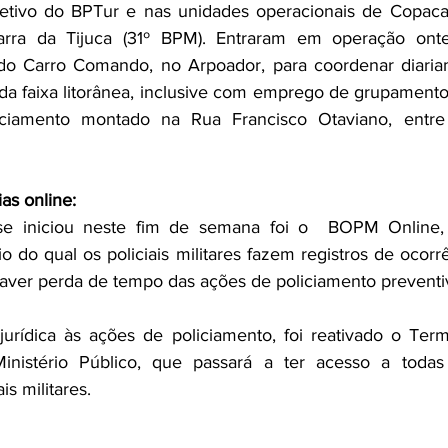
etivo do BPTur e nas unidades operacionais de Copacab
rra da Tijuca (31º BPM). Entraram em operação ontem
 do Carro Comando, no Arpoador, para coordenar diaria
a faixa litorânea, inclusive com emprego de grupamento 
ciamento montado na Rua Francisco Otaviano, entre
as online:
e iniciou neste fim de semana foi o  BOPM Online, 
 do qual os policiais militares fazem registros de ocorr
aver perda de tempo das ações de policiamento preventiv
jurídica às ações de policiamento, foi reativado o Ter
nistério Público, que passará a ter acesso a todas 
is militares.