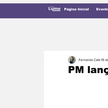
Página Inicial
Event
Fernanda Calé
19 d
PM lan