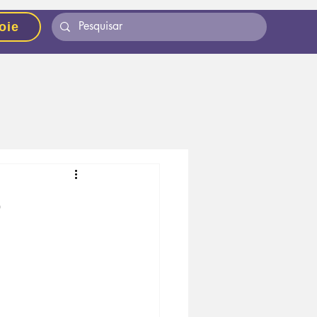
oie
o