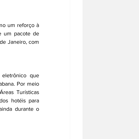
mo um reforço à 
e um pacote de 
de Janeiro, com 
eletrônico que 
abana. Por meio 
reas Turísticas 
os hotéis para 
inda durante o 