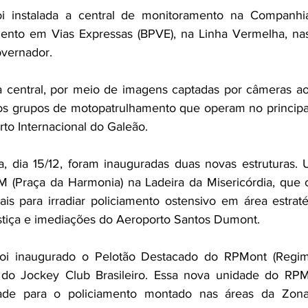
foi instalada a central de monitoramento na Companhi
mento em Vias Expressas (BPVE), na Linha Vermelha, nas
overnador. 
 central, por meio de imagens captadas por câmeras ao 
s grupos de motopatrulhamento que operam no principal 
to Internacional do Galeão.
ra, dia 15/12, foram inauguradas duas novas estruturas
 (Praça da Harmonia) na Ladeira da Misericórdia, que 
iais para irradiar policiamento ostensivo em área estraté
stiça e imediações do Aeroporto Santos Dumont. 
oi inaugurado o Pelotão Destacado do RPMont (Regime
do Jockey Club Brasileiro. Essa nova unidade do RPMon
dade para o policiamento montado nas áreas da Zona