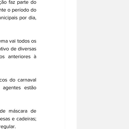
ão faz parte do 
te o período do 
cipais por dia, 
ma vai todos os 
ivo de diversas 
s anteriores à 
os do carnaval 
 agentes estão 
de máscara de 
sas e cadeiras; 
regular.