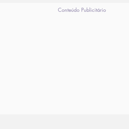
Muzema e Jardim
Clarice
Conteúdo Publicitário