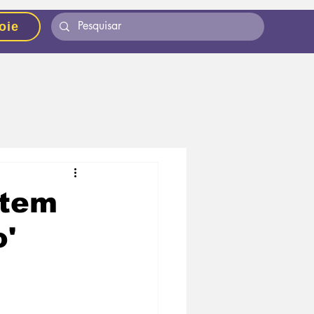
oie
ntem
o'