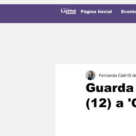
Página Inicial
Event
Fernanda Calé
13 d
Guarda 
(12) a 