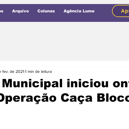
Ap
os
Arquivo
Colunas
Agência Lume
e fev. de 2021
1 min de leitura
Municipal iniciou o
'Operação Caça Bloc