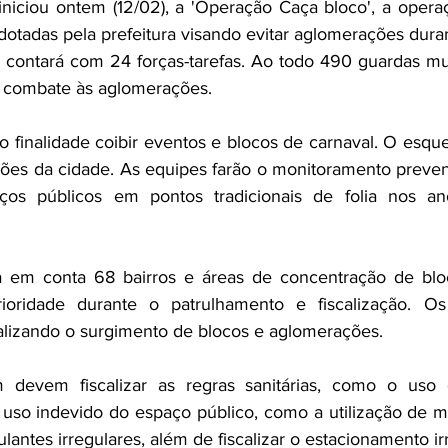
niciou ontem (12/02), a 'Operação Caça bloco', a operaç
otadas pela prefeitura visando evitar aglomerações duran
 contará com 24 forças-tarefas. Ao todo 490 guardas muni
 combate às aglomerações. 
finalidade coibir eventos e blocos de carnaval. O esque
iões da cidade. As equipes farão o monitoramento prevent
ços públicos em pontos tradicionais de folia nos ano
 em conta 68 bairros e áreas de concentração de bloc
rioridade durante o patrulhamento e fiscalização. Os
ralizando o surgimento de blocos e aglomerações. 
devem fiscalizar as regras sanitárias, como o uso 
 uso indevido do espaço público, como a utilização de me
lantes irregulares, além de fiscalizar o estacionamento ir