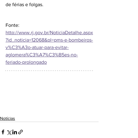
de férias e folgas.
Fonte: 
http://www.rj.gov.br/NoticiaDetalhe.aspx
?id_noticia=12068&pl=pms-e-bombeiros-
v%C3%A3o-atuar-para-evitar-
aglomera%C3%A7%C3%B5es-no-
feriado-prolongado
Notícias