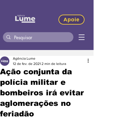
Apoie
Agência Lume
12 de fev. de 2021
2 min de leitura
Ação conjunta da
polícia militar e
bombeiros irá evitar
aglomerações no
feriadão