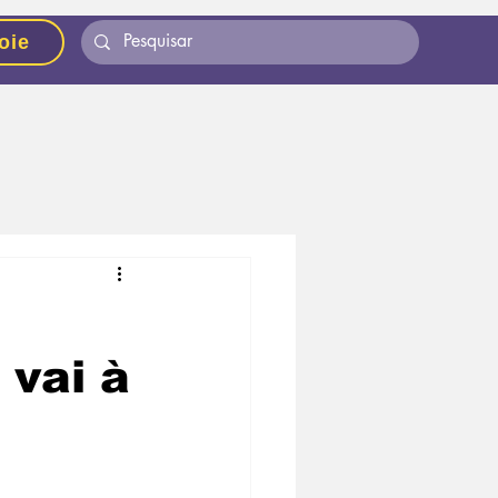
oie
 vai à