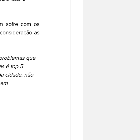
m sofre com os 
consideração as 
problemas que 
s é top 5 
a cidade, não 
 em 