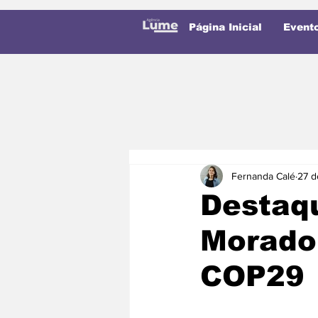
Página Inicial
Event
Fernanda Calé
27 d
Destaq
Morador
COP29