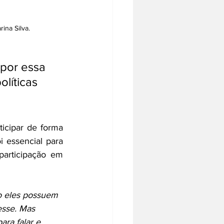
na Silva. 
 por essa 
líticas 
icipar de forma 
 essencial para 
articipação em 
o eles possuem 
esse. Mas 
ra falar e 