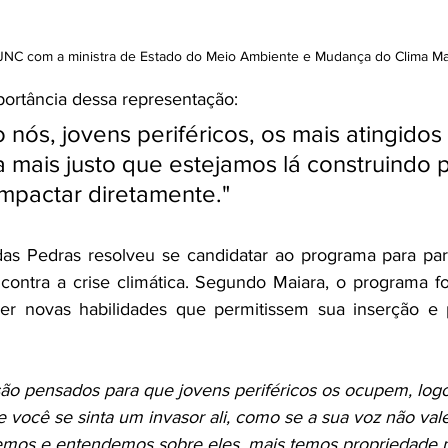
JNC com a ministra de Estado do Meio Ambiente e Mudança do Clima Mari
portância dessa representação: 
 nós, jovens periféricos, os mais atingidos
 mais justo que estejamos lá construindo po
mpactar diretamente."
as Pedras resolveu se candidatar ao programa para part
 contra a crise climática. Segundo Maiara, o programa foi
ver novas habilidades que permitissem sua inserção e p
ão pensados para que jovens periféricos os ocupem, log
você se sinta um invasor ali, como se a sua voz não val
mos e entendemos sobre eles, mais temos propriedade pa