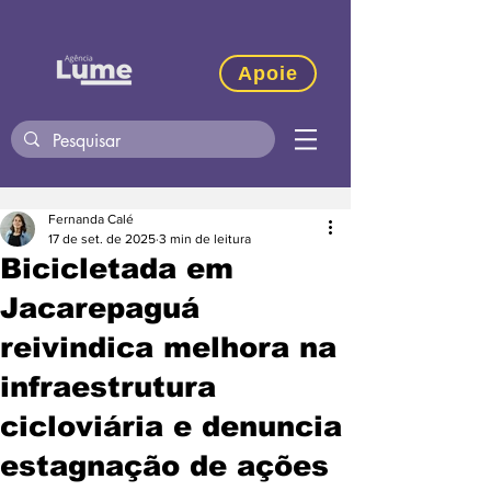
Apoie
Fernanda Calé
17 de set. de 2025
3 min de leitura
Bicicletada em
Jacarepaguá
reivindica melhora na
infraestrutura
cicloviária e denuncia
estagnação de ações