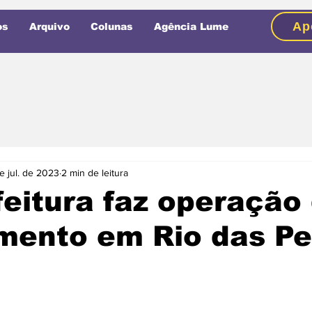
Ap
os
Arquivo
Colunas
Agência Lume
e jul. de 2023
2 min de leitura
eitura faz operação
mento em Rio das Pe