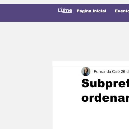
Página Inicial
Event
Fernanda Calé
26 d
Subpref
ordena