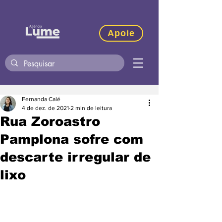
Apoie
Fernanda Calé
4 de dez. de 2021
2 min de leitura
Rua Zoroastro
Pamplona sofre com
descarte irregular de
lixo