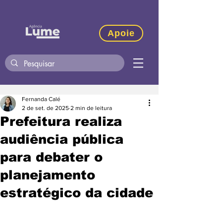
Apoie
Fernanda Calé
2 de set. de 2025
2 min de leitura
Prefeitura realiza
audiência pública
para debater o
planejamento
estratégico da cidade