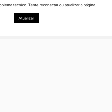
lema técnico. Tente reconectar ou atualizar a página.
Talões de
Dec
Atualizar
estacionamento do Rio
Pre
Rotativo tem novo
tra
design
apli