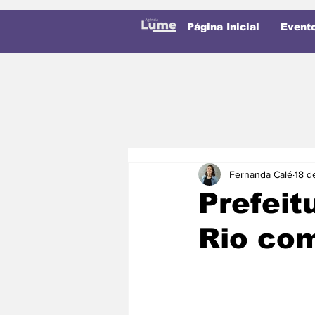
Página Inicial
Event
Fernanda Calé
18 d
Prefeit
Rio com