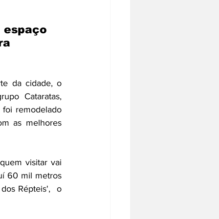
o espaço 
ra 
te da cidade, o 
po Cataratas, 
 foi remodelado 
om as melhores 
uem visitar vai 
í 60 mil metros 
dos Répteis',  o 