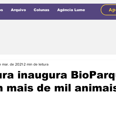
Ap
os
Arquivo
Colunas
Agência Lume
e mar. de 2021
2 min de leitura
ura inaugura BioPar
 mais de mil animai