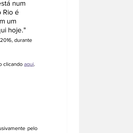
está num 
 Rio é 
am um 
ui hoje."
2016, durante 
o clicando 
aqui
.
usivamente pelo 