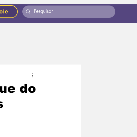
oie
que do
s