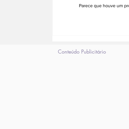
Parece que houve um prob
Três quartéis do Corpo
de Bombeiros vão
ajudar na vacinação
contra a Covid
Conteúdo Publicitário