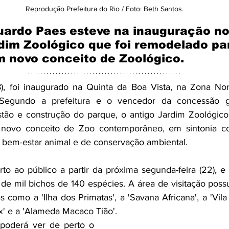
Reprodução Prefeitura do Rio / Foto: Beth Santos.
duardo Paes esteve na inauguração n
dim Zoológico que foi remodelado pa
m novo conceito de Zoológico.
18), foi inaugurado na Quinta da Boa Vista, na Zona Nor
Segundo a prefeitura e o vencedor da concessão gru
stão e construção do parque, o antigo Jardim Zoológico
 novo conceito de Zoo contemporâneo, em
 sintonia c
e bem-estar animal e de conservação ambiental. 
to ao público a partir da próxima segunda-feira (22), e q
de mil bichos de 140 espécies. A área de visitação possu
como a 'Ilha dos Primatas', a 'Savana Africana', a 'Vila 
x' e a 'Alameda Macaco Tião'. 
poderá ver de perto o 