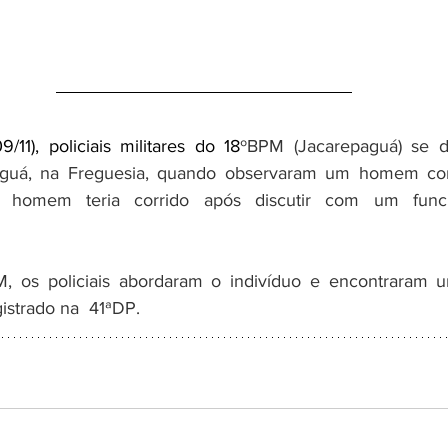
/11), policiais militares do 18
ºBPM (Jacarepaguá) se d
aguá, na Freguesia, quando observaram um homem corr
homem teria corrido após discutir com um funci
 os policiais abordaram o indivíduo e encontraram u
gistrado na  41ªDP.