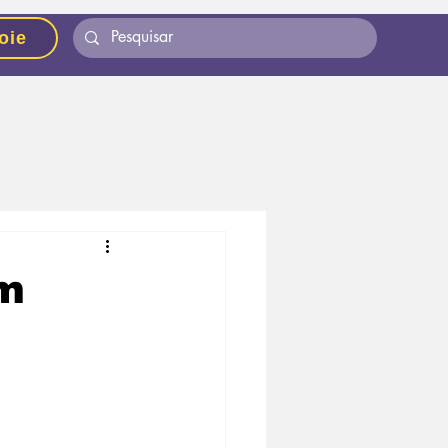
oie
om