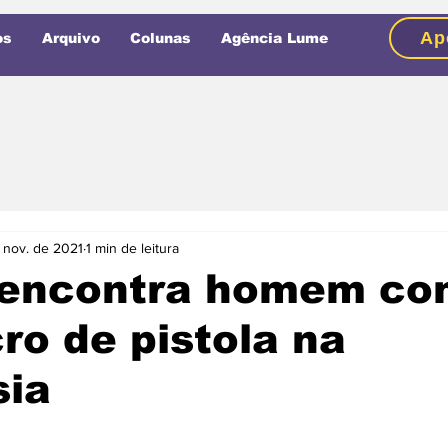
Ap
os
Arquivo
Colunas
Agência Lume
 nov. de 2021
1 min de leitura
a encontra homem c
ro de pistola na
sia