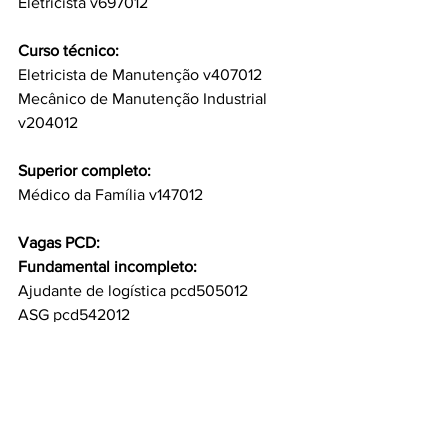
Eletricista v697012
Curso técnico:
Eletricista de Manutenção v407012
Mecânico de Manutenção Industrial 
v204012
Superior completo:
Médico da Família v147012
Vagas PCD:
Fundamental incompleto:
Ajudante de logística pcd505012
ASG pcd542012
Servente de Limpeza pcd758012
Fundamental completo:
ASG pcd730012
Auxiliar de loja (vendas) pcd303012