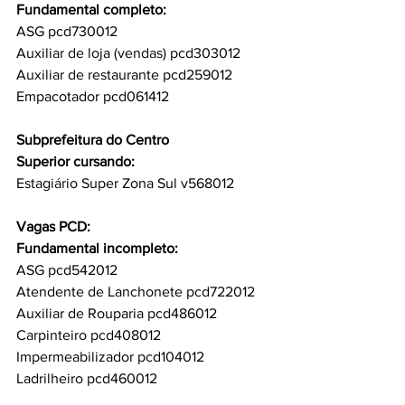
Fundamental completo:
ASG pcd730012
Auxiliar de loja (vendas) pcd303012
Auxiliar de restaurante pcd259012
Empacotador pcd061412
Subprefeitura do Centro
Superior cursando:
Estagiário Super Zona Sul v568012
Vagas PCD:
Fundamental incompleto:
ASG pcd542012
Atendente de Lanchonete pcd722012
Auxiliar de Rouparia pcd486012
Carpinteiro pcd408012
Impermeabilizador pcd104012
Ladrilheiro pcd460012