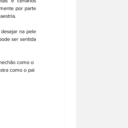
tas e cenários 
mente por parte 
estria.
desejar na pele 
ode ser sentida 
chechão como o 
stra como o pai 