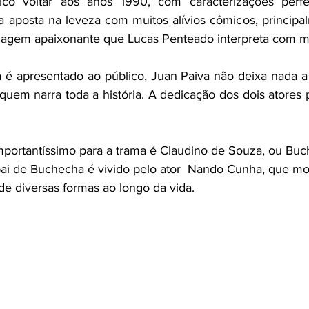
co voltar aos anos 1990, com caracterizações perfei
ia aposta na leveza com muitos alívios cômicos, principal
nagem apaixonante que Lucas Penteado interpreta com ma
é apresentado ao público, Juan Paiva não deixa nada a 
uem narra toda a história. A dedicação dos dois atores p
portantíssimo para a trama é Claudino de Souza, ou Bu
ai de Buchecha é vivido pelo ator  Nando Cunha, que mo
de diversas formas ao longo da vida.