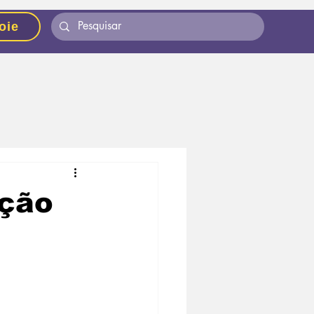
oie
ação