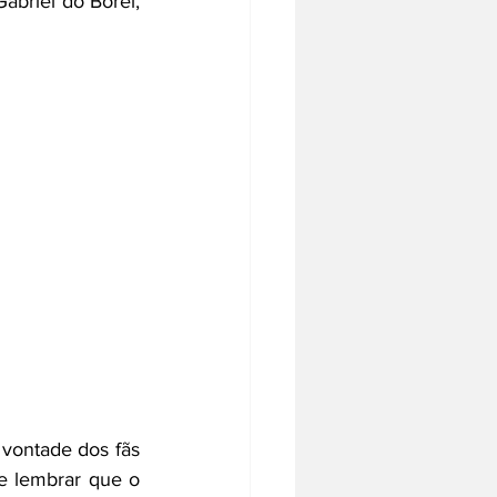
briel do Borel, 
vontade dos fãs 
e lembrar que o 