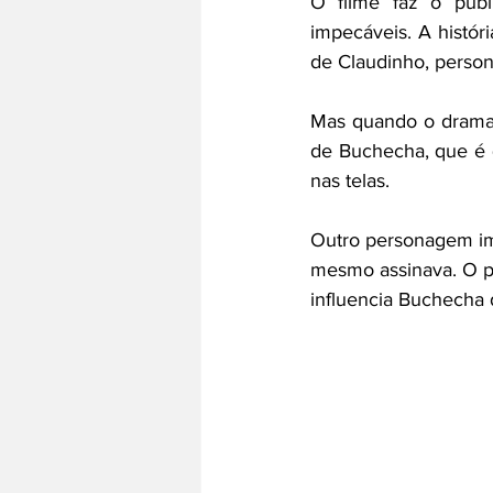
O filme faz o públi
impecáveis. A histór
de Claudinho, perso
Mas quando o drama 
de Buchecha, que é q
nas telas.
Outro personagem im
mesmo assinava. O p
influencia Buchecha 