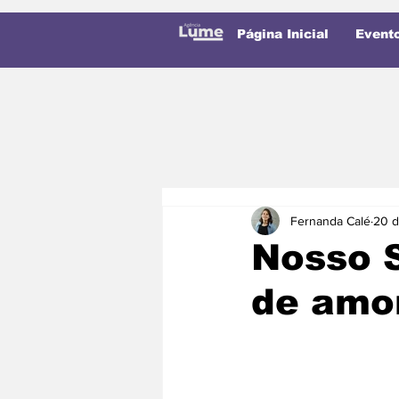
Página Inicial
Event
Fernanda Calé
20 d
Nosso 
de amor