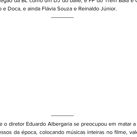
egão da BL como um DJ do baile, e FP do Trem Bala e Ga
 e Doca, e ainda Flávia Souza e Reinaldo Júnior.
 o diretor Eduardo Albergaria se preocupou em matar a 
ssos da época, colocando músicas inteiras no filme, val