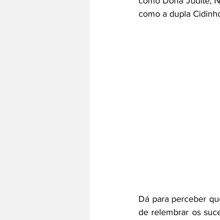
como Dona Judite, N
como a dupla Cidinho
Dá para perceber que
de relembrar os suce