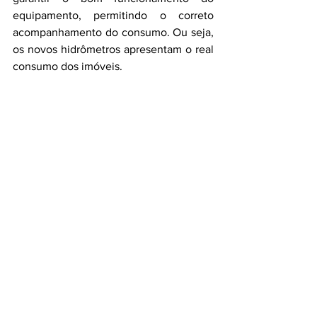
equipamento, permitindo o correto 
acompanhamento do consumo. Ou seja, 
os novos hidrômetros apresentam o real 
consumo dos imóveis. 
Assim, contribuem, por exemplo, para 
identificação de vazamentos e o 
acompanhamento por parte do 
consumidor, evitando o aumento 
desnecessário do consumo e o 
desperdício de água, e contribuindo 
com a preservação do meio ambiente.
Notícias