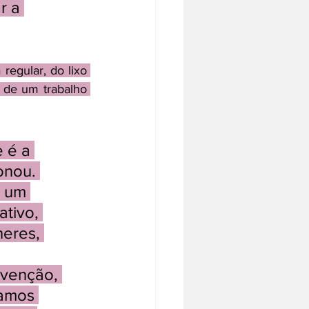
r a 
egular, do lixo 
 de um trabalho 
 é a 
onou. 
, um 
tivo, 
eres, 
evenção, 
tamos 