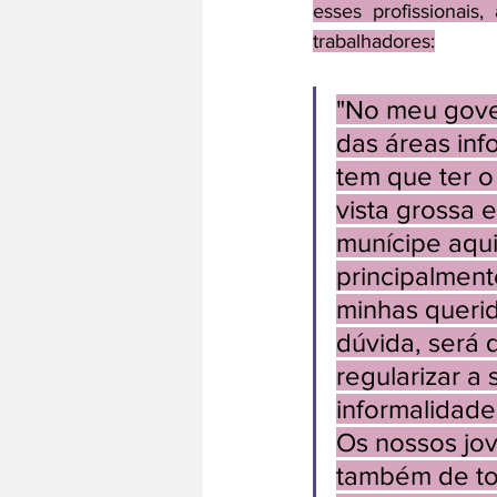
esses profissionai
trabalhadores:
"No meu gover
das áreas info
tem que ter 
vista grossa 
munícipe aqui
principalment
minhas queri
dúvida, será 
regularizar a
informalidade
Os nossos jov
também de tod