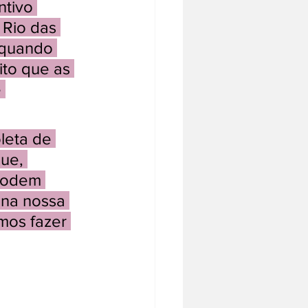
tivo 
Rio das 
 quando 
ito que as 
 
leta de 
ue, 
podem 
 na nossa 
mos fazer 