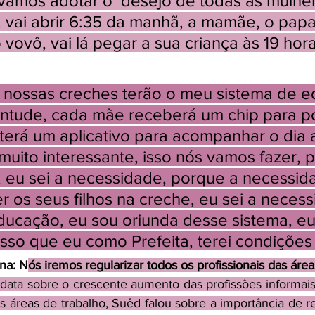
vamos adotar o  desejo de todas as mulher
vai abrir 6:35 da manhã, a mamãe, o papai, 
 o vovô, vai lá pegar a sua criança às 19 hor
 nossas creches terão o meu sistema de e
entude, cada mãe receberá um chip para p
erá um aplicativo para acompanhar o dia a
 muito interessante, isso nós vamos fazer, 
 eu sei a necessidade, porque a necessid
r os seus filhos na creche, eu sei a neces
ducação, eu sou oriunda desse sistema, e
 isso que eu como Prefeita, terei condições 
na: N
ós iremos regularizar todos os profissionais das área
data sobre o crescente aumento das profissões informai
as áreas de trabalho, Suêd falou sobre a importância de r