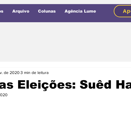
Ap
os
Arquivo
Colunas
Agência Lume
v. de 2020
3 min de leitura
s Eleições: Suêd Ha
2020