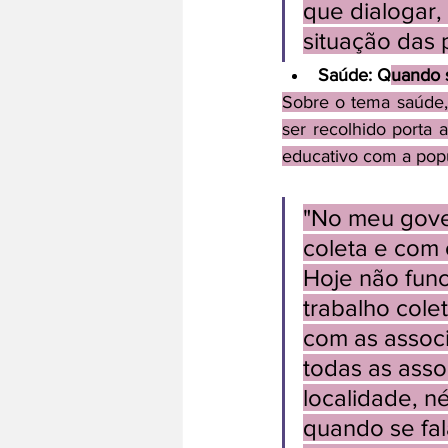
que dialogar,
situação das 
Saúde: Q
uando s
Sobre o tema saúde, 
ser recolhido porta
educativo com a pop
"No meu gover
coleta e com 
Hoje não func
trabalho cole
com as assoc
todas as asso
localidade, n
quando se fal