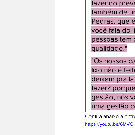
fazendo prev
também de um
Pedras, que 
você fala do l
pessoas tem q
qualidade."
"Os nossos ca
lixo não é fe
deixam pra l
fazer? porque
gestão, nós v
uma gestão c
Confira abaixo a ent
https://youtu.be/6MV