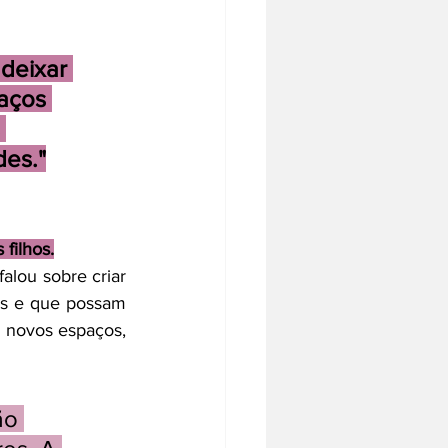
deixar 
aços 
 
des."
 filhos.
lou sobre criar 
s e que possam 
r novos espaços, 
ão 