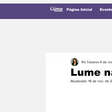
Página Inicial
Event
Rô Tavares
4 de no
Lume na
Atualizado:
16 de nov. de 