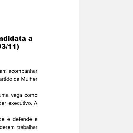
ndidata a 
3/11) 
eram acompanhar 
rtido da Mulher 
 uma vaga como 
er executivo. A 
de e defende a 
erem trabalhar 