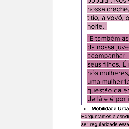
popular. Nós 
nossa creche, 
titio, a vovó,
noite."
"E também as
da nossa juv
acompanhar, t
seus filhos. É
nós mulheres,
uma mulher te
questão da e
de lá e é por
Mobilidade Urba
Perguntamos a candi
ser regularizada ess