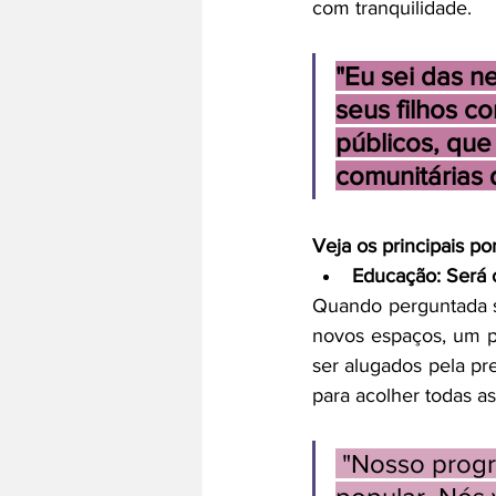
com tranquilidade.
"Eu sei das n
seus filhos c
públicos, que
comunitárias
Veja os principais p
Educação: Será 
Quando perguntada so
novos espaços, um p
ser alugados pela pr
para acolher todas a
"Nosso progr