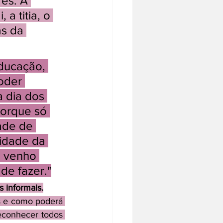
es. A 
a titia, o 
as da 
ducação, 
oder 
 dia dos 
porque só 
ade de 
sidade da 
u venho 
de fazer."
s informais.
s e como poderá 
econhecer todos 