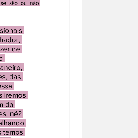
 se são ou não 
sionais 
lhador, 
zer de 
o 
aneiro, 
s, das 
essa 
s iremos 
m da 
s, né? 
alhando 
s temos 