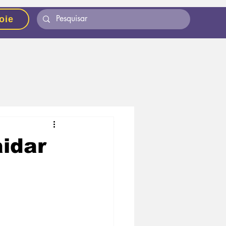
oie
idar