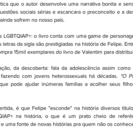
tica que o autor desenvolve uma narrativa bonita e sens
 questões sociais sérias e escancara o preconceito e a de
inda sofrem no nosso país. 
s LGBTQIAP+: o livro conta com uma gama de personagen
letras da sigla são prestigiadas na história de Felipe. Entre
mpra 15mil exemplares do livro de Valentim para distribui
tação, da descoberta: fala da adolescência assim como i
 fazendo com jovens heterossexuais há décadas. 
"O Pr
ue pode ajudar inúmeras famílias a acolher seus filhos, 
rtida, é que Felipe "esconde" na história diversos título
IAP+ na história, o que é um prato cheio de referê
, e uma fonte de novas histórias pra quem não os conhece