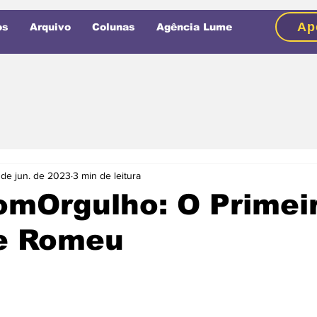
Ap
os
Arquivo
Colunas
Agência Lume
 de jun. de 2023
3 min de leitura
omOrgulho: O Primei
de Romeu