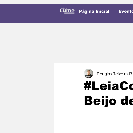
Página Inicial
Event
Douglas Teixeira
17
#LeiaC
Beijo 