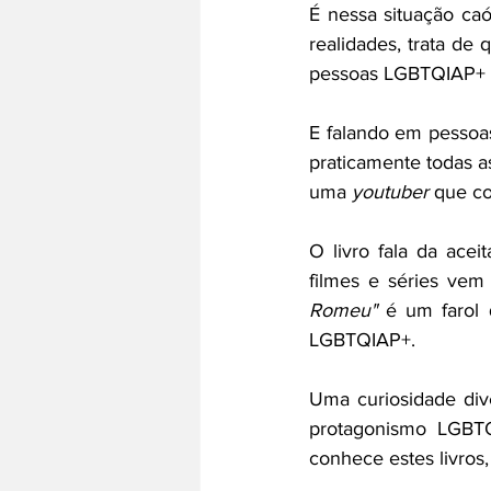
É nessa situação caó
realidades, trata de
pessoas LGBTQIAP+ a
E falando em pessoa
praticamente todas as 
uma 
youtuber
 que co
O livro fala da acei
filmes e séries vem
Romeu"
 é um farol q
LGBTQIAP+.
Uma curiosidade dive
protagonismo LGBTQ
conhece estes livros