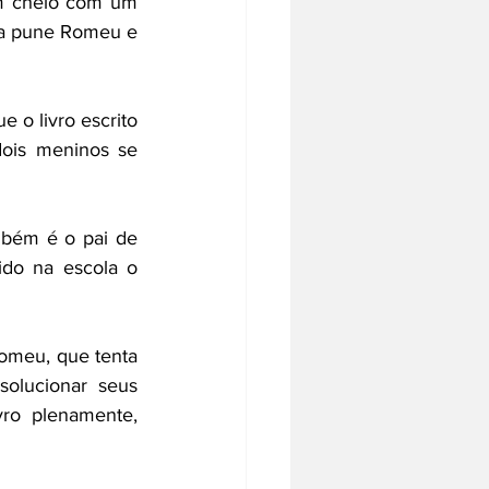
m cheio com um 
ola pune Romeu e 
 o livro escrito 
ois meninos se 
mbém é o pai de 
do na escola o 
Romeu, que tenta 
olucionar seus 
ro plenamente, 