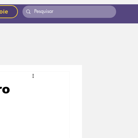
oie
ro