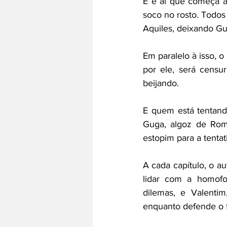
E é aí que começa a
soco no rosto. Todos 
Aquiles, deixando G
Em paralelo à isso, o
por ele, será censu
beijando. 
E quem está tentand
Guga, algoz de Rome
estopim para a tentat
A cada capítulo, o au
lidar com a homofo
dilemas, e Valentim
enquanto defende o fil