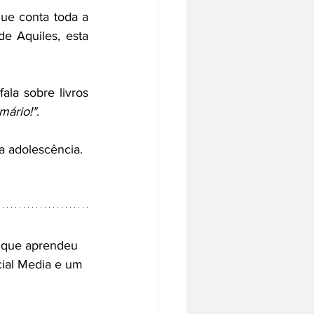
que conta toda a 
e Aquiles, esta 
fala sobre livros 
mário!"
. 
da adolescência.
e que aprendeu 
cial Media e um 