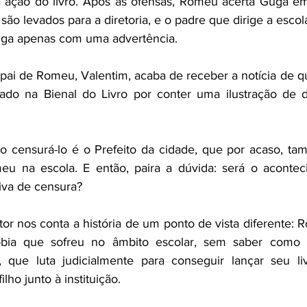
 ação do livro. Após as ofensas, Romeu acerta Guga e
são levados para a diretoria, e o padre que dirige a esc
uga apenas com uma advertência.
 pai de Romeu, Valentim, acaba de receber a notícia de que
rado na Bienal do Livro por conter uma ilustração de d
o censurá-lo é o Prefeito da cidade, que por acaso, ta
u na escola. E então, paira a dúvida: será o aconteci
iva de censura? 
tor nos conta a história de um ponto de vista diferente: 
bia que sofreu no âmbito escolar, sem saber como s
, que luta judicialmente para conseguir lançar seu liv
ho junto à instituição.  