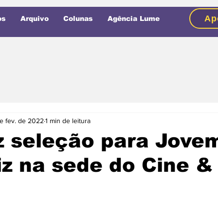
Ap
os
Arquivo
Colunas
Agência Lume
e fev. de 2022
1 min de leitura
z seleção para Jove
z na sede do Cine &