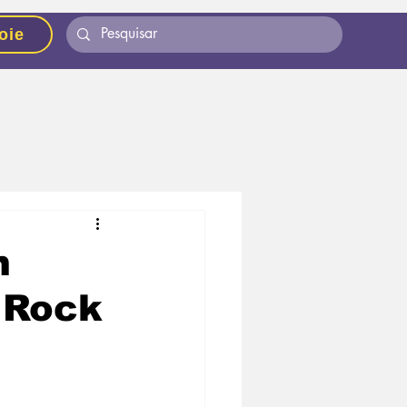
oie
m
 Rock