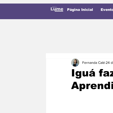
Página Inicial
Event
Fernanda Calé
24 d
Iguá fa
Aprendi