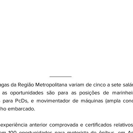
agas da Região Metropolitana variam de cinco a sete salá
 as oportunidades são para as posições de marinhei
s para PcDs, e movimentador de máquinas (ampla concor
lho embarcado. 
xperiência anterior comprovada e certificados relativos
em 100 oportunidades para motorista de ônibus, em Anc