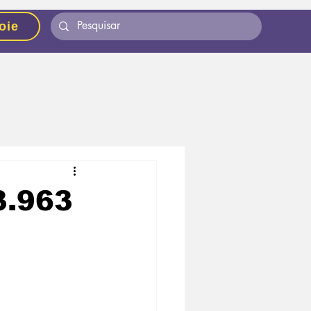
oie
3.963