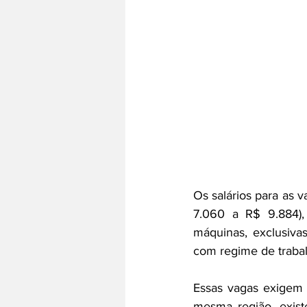
Os salários para as v
7.060 a R$ 9.884),
máquinas, exclusiva
com regime de traba
Essas vagas exigem e
mesma região, exist