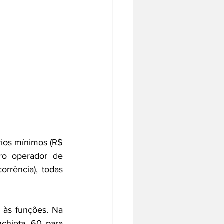
rios mínimos (R$ 
ro operador de 
rência), todas 
 às funções. Na 
hieta, 60 para 