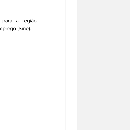
para a região 
prego (Sine). 