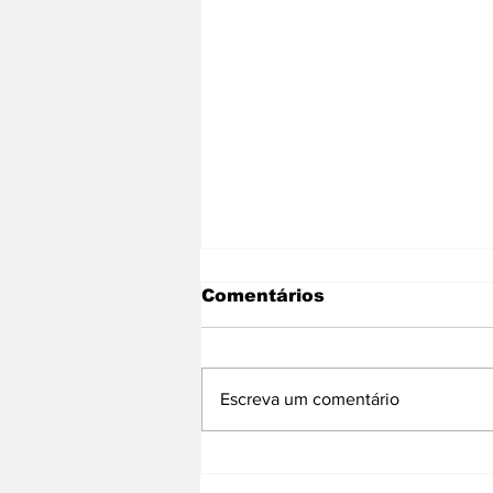
Comentários
Escreva um comentário
Leitor da Agência Lume
denuncia Golpe no