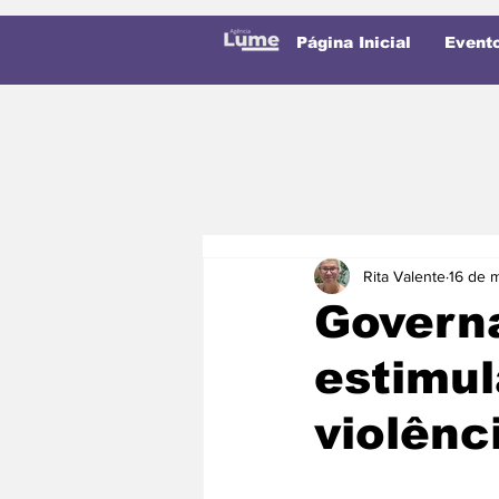
Página Inicial
Event
Rita Valente
16 de 
Governa
estimul
violênc