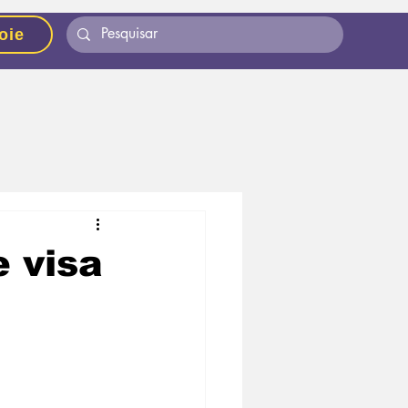
oie
 visa