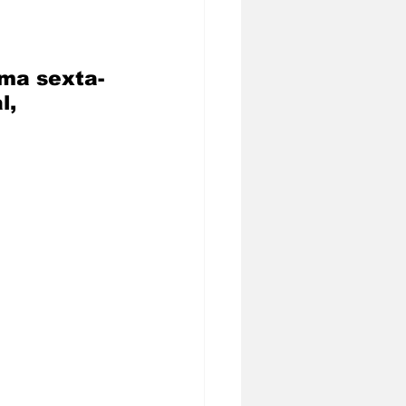
ima sexta-
l, 