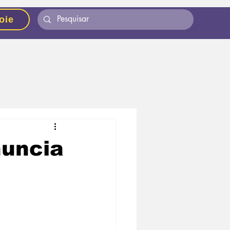
oie
nuncia