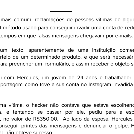
 mais comum, reclamações de pessoas vítimas de algum
O método usado para conseguir invadir uma conta de rede 
empos em que falsas mensagens chegavam por e-mails.
m texto, aparentemente de uma instituição comerci
teio de um determinado produto, e que será necessário 
ara preencher um  formulário, e assim receber o objeto so
 com Hércules, um jovem de 24 anos e trabalhador car
eportagem como teve a sua conta no Instagram invadida 
ma vítima, o hacker não contava que estava escolhend
s, e tentando se passar por ele, pediu para a esp
IX, no valor de R$350,00.  Ao lado da esposa, Hércules
onseguir printes das mensagens e denunciar o golpe. Fe
al, não obteve sucesso.