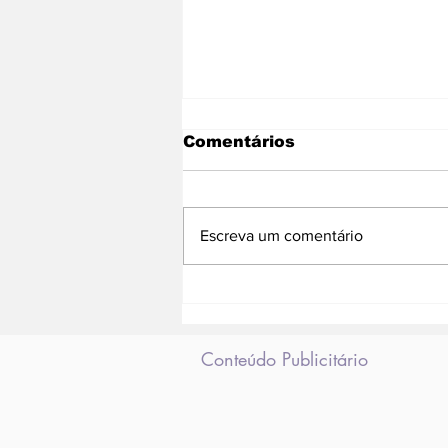
Comentários
Escreva um comentário
Vestibular Cederj abre
inscrição para 7,5 mil
vagas de graduação
Conteúdo Publicitário