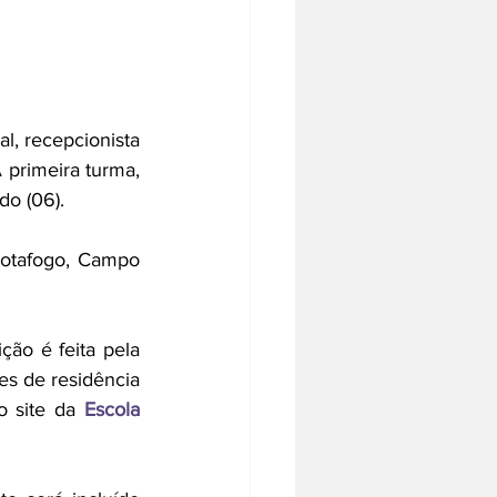
l, recepcionista 
 primeira turma, 
do (06).
Botafogo, Campo 
ão é feita pela 
es de residência 
o site da 
Escola 