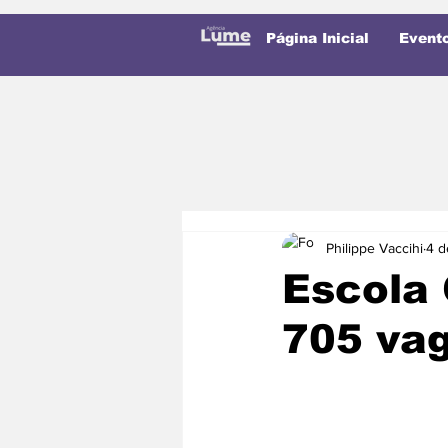
Página Inicial
Event
Philippe Vaccihi
4 d
Escola 
705 vag