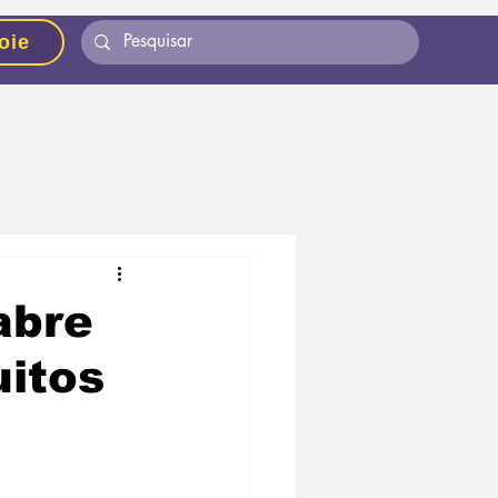
oie
abre
uitos