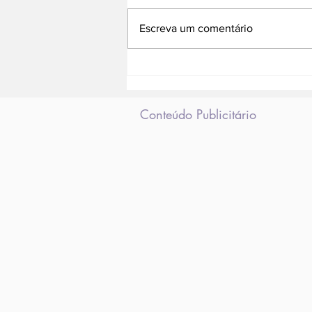
Escreva um comentário
Redentor diz que se
esforça para manter
salário de seus
colaboradores
Conteúdo Publicitário