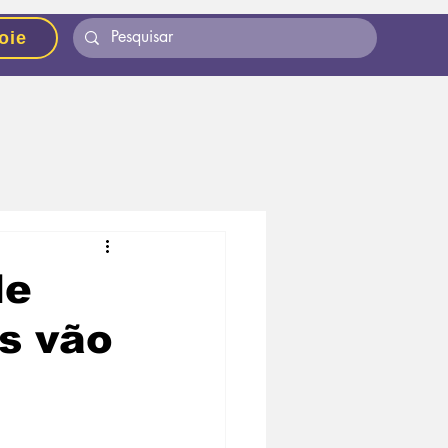
oie
de
s vão