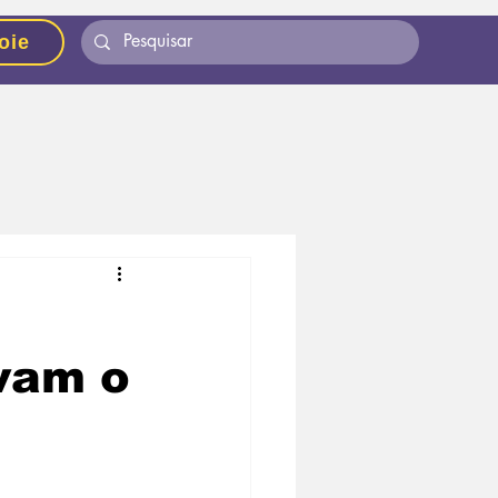
oie
lvam o