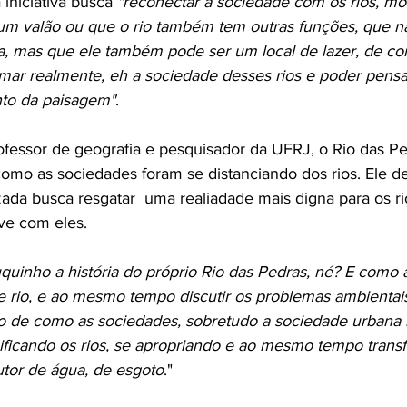
iniciativa busca 
"reconectar a sociedade com os rios, mo
 um valão ou que o rio também tem outras funções, que n
, mas que ele também pode ser um local de lazer, de co
mar realmente, eh a sociedade desses rios e poder pens
to da paisagem"
.
ofessor de geografia e pesquisador da UFRJ, o Rio das P
mo as sociedades foram se distanciando dos rios. Ele d
zada busca resgatar  uma realiadade mais digna para os ri
ve com eles.
uquinho a história do próprio Rio das Pedras, né? E como 
e rio, e ao mesmo tempo discutir os problemas ambientais
de como as sociedades, sobretudo a sociedade urbana ind
cnificando os rios, se apropriando e ao mesmo tempo trans
or de água, de esgoto
."