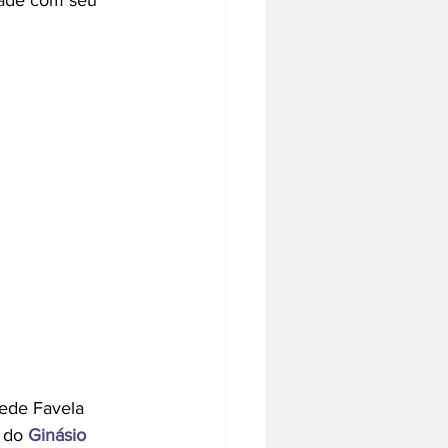
ade com seu 
ede Favela 
 do 
Ginásio 