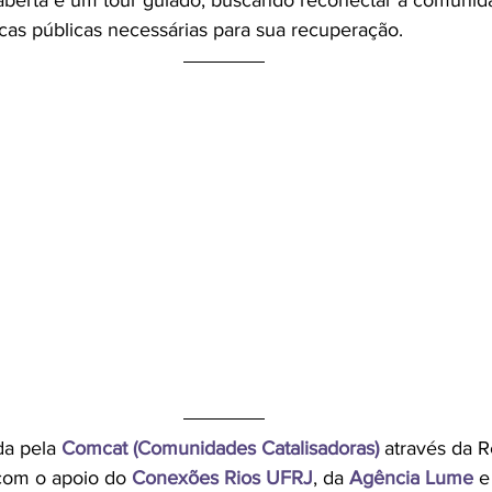
berta e um tour guiado, buscando reconectar a comunid
ticas públicas necessárias para sua recuperação.
da pela 
Comcat (Comunidades Catalisadoras) 
através da R
com o apoio do 
Conexões Rios UFRJ
, da 
Agência Lume
 e