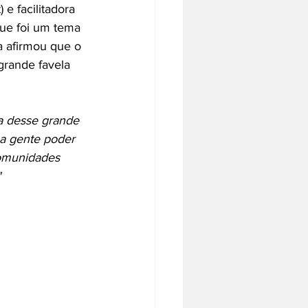
e facilitadora 
que foi um tema 
a afirmou que o 
grande favela 
a desse grande 
 a gente poder 
comunidades 
"