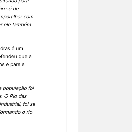
strando para 
ão só de 
mpartilhar com 
ar ele também 
edras é um 
efendeu que a 
os e para a 
a população foi 
. O Rio das 
ustrial, foi se 
formando o rio 