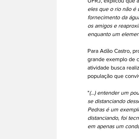
UFRJ, explicou que a 
eles que o rio não é
fornecimento da água
os amigos e reaproxi
enquanto um elemen
Para Adão Castro, pr
grande exemplo de co
atividade busca reali
população que convi
"
(...) entender um po
se distanciando dess
Pedras é um exemplo 
distanciando, foi te
em apenas um condut