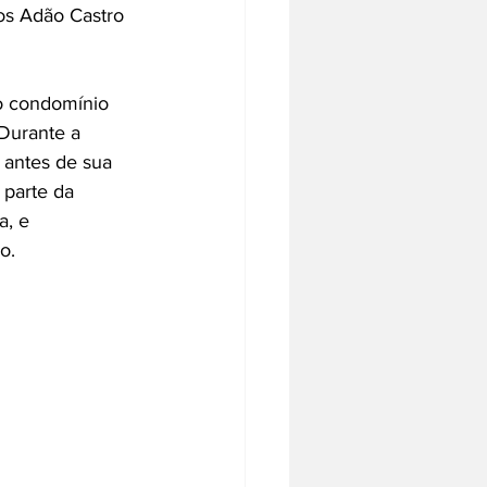
fos Adão Castro 
do condomínio 
 Durante a 
 antes de sua 
 parte da 
a, e 
o.