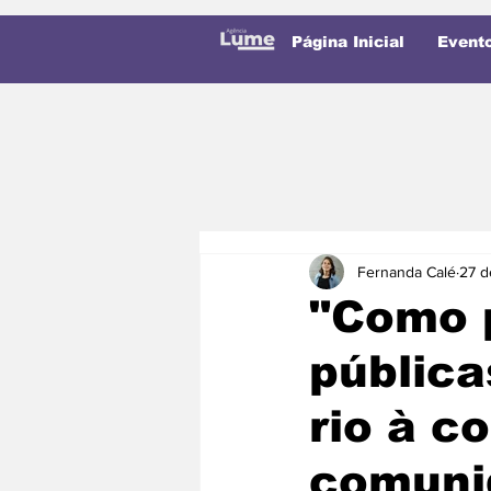
Página Inicial
Event
Fernanda Calé
27 d
"Como p
pública
rio à c
comuni