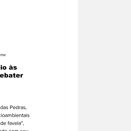
Lume
io às 
ebater 
das Pedras, 
ioambientais 
de favela", 