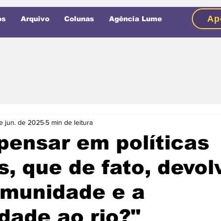
Ap
os
Arquivo
Colunas
Agência Lume
e jun. de 2025
5 min de leitura
ensar em políticas
s, que de fato, devo
omunidade e a
dade ao rio?"