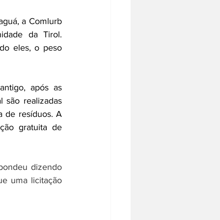
aguá, a Comlurb 
dade da Tirol. 
o eles, o peso 
tigo, após as 
 são realizadas 
 de resíduos. A 
ão gratuita de 
pondeu dizendo 
 uma licitação 