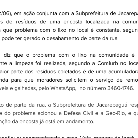
22/06), em ação conjunta com a Subprefeitura de Jacarep
das de resíduos de uma encosta localizada na comuni
que problema com o lixo no local é constante, segund
 pode ter gerado o desabamento de parte da rua.
 diz que o problema com o lixo na comunidade é an
te a limpeza foi realizada, segundo a Comlurb no local
maior parte dos resíduos coletados é de uma acumuladora
nda para que moradores solicitem o serviço de remoç
veis e galhadas, pelo WhatsApp,  no número 3460-1746. 
 de parte da rua, a Subprefeitura de Jacarepaguá res
 do problema acionou a Defesa Civil e a Geo-Rio, e que
nção da encosta já está em andamento.