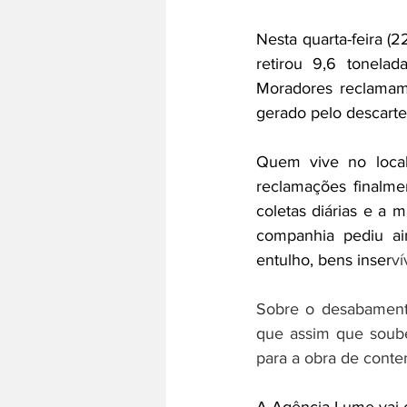
Nesta quarta-feira (
retirou 9,6 tonela
Moradores reclamam 
gerado pelo descarte
Quem vive no local
reclamações finalmen
coletas diárias e a 
companhia pediu ai
entulho, bens inser
ví
Sobre o desabamento
que assim que soube
para a obra de conte