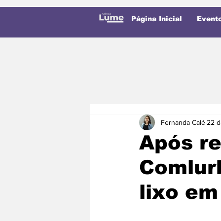
Página Inicial
Event
Fernanda Calé
22 d
Após r
Comlurb
lixo em