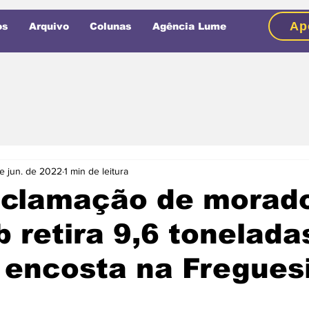
Ap
os
Arquivo
Colunas
Agência Lume
e jun. de 2022
1 min de leitura
eclamação de morad
 retira 9,6 tonelada
 encosta na Fregues