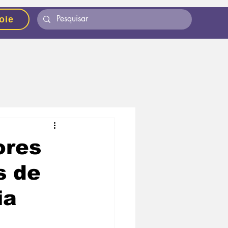
oie
ores
s de
ia