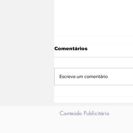
Comentários
Escreva um comentário
Problema em adutora
causa falta d'água em
Rio das Pedras e Anil
Conteúdo Publicitário