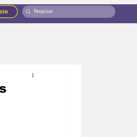
oie
s