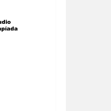
dio 
mpíada 