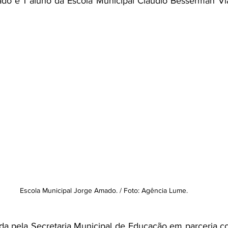
do e 1 aluno da Escola Municipal Cláudio Besserman Vi
Escola Municipal Jorge Amado. / Foto: Agência Lume.
da pela Secretaria Municipal de Educação em parceria com