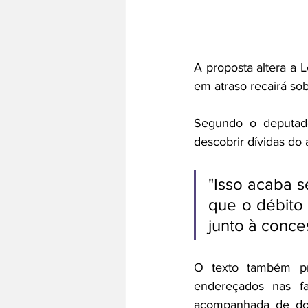
A proposta altera a 
em atraso recairá so
Segundo o deputado,
descobrir dívidas do
"Isso acaba s
que o débito 
junto à conce
O texto também pr
endereçados nas f
acompanhada de docu