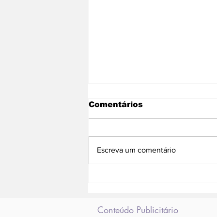
Comentários
Escreva um comentário
Prefeitura divulga
campanha para
estimular adoção de
animais especiais
Conteúdo Publicitário