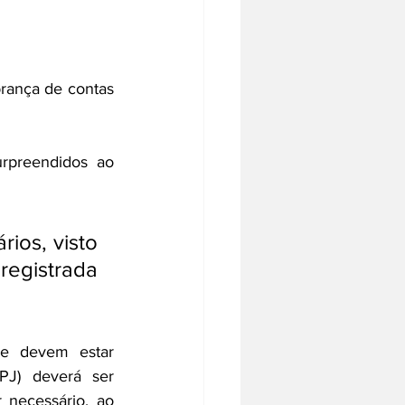
rança de contas 
rpreendidos ao 
ios, visto 
registrada 
e devem estar 
J) deverá ser 
necessário, ao 