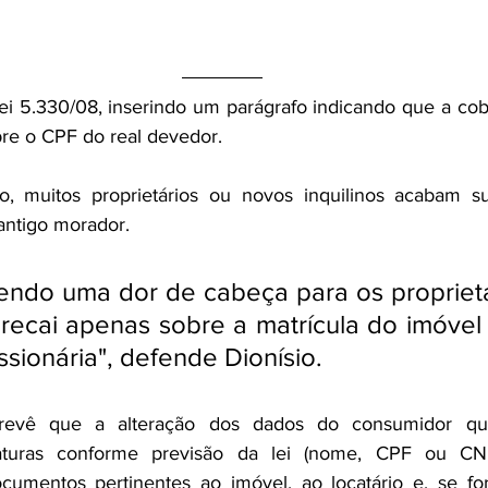
Lei 5.330/08, inserindo um parágrafo indicando que a cob
bre o CPF do real devedor.
 muitos proprietários ou novos inquilinos acabam su
 antigo morador.
endo uma dor de cabeça para os proprietár
recai apenas sobre a matrícula do imóvel 
ssionária", defende Dionísio.
evê que a alteração dos dados do consumidor qu
aturas conforme previsão da lei (nome, CPF ou CNP
mentos pertinentes ao imóvel, ao locatário e, se for 