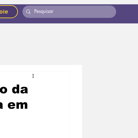
oie
o da
a em