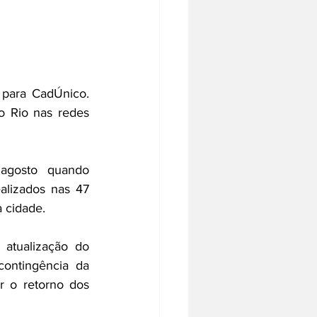
para CadÚnico. 
o Rio nas redes 
Os atendimentos para o serviço estavam com problemas desde o dia 15 de agosto  quando 
alizados nas 47 
a cidade.
atualização do 
ontingência da 
r o retorno dos 