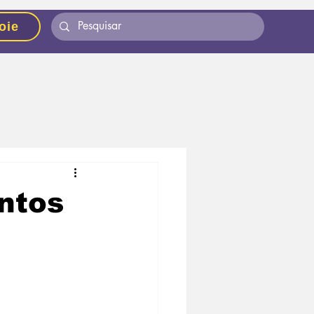
oie
ntos