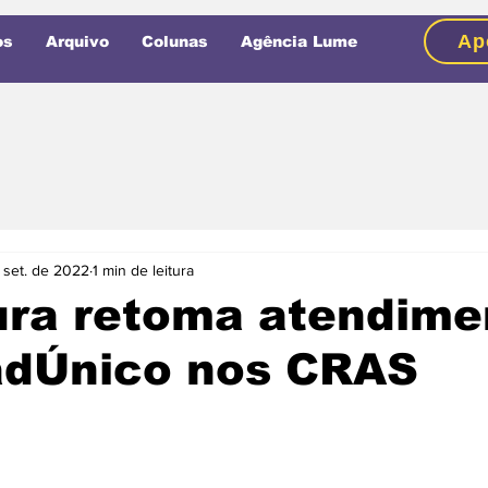
Ap
os
Arquivo
Colunas
Agência Lume
 set. de 2022
1 min de leitura
ura retoma atendime
adÚnico nos CRAS