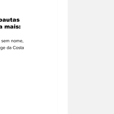
pautas 
a mais:
es sem nome, 
rge da Costa 