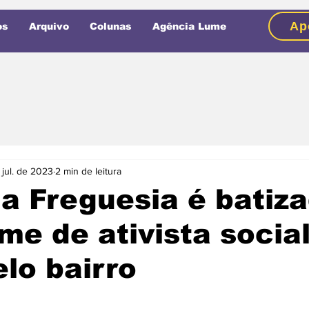
Ap
os
Arquivo
Colunas
Agência Lume
 jul. de 2023
2 min de leitura
a Freguesia é batiz
e de ativista socia
elo bairro