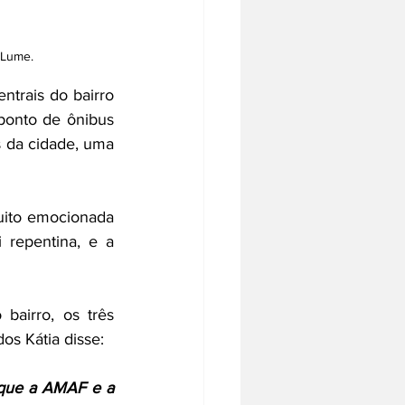
 Lume.
trais do bairro 
onto de ônibus 
da cidade, uma 
uito emocionada 
repentina, e a 
airro, os três 
s Kátia disse:
que a AMAF e a 