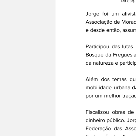
Da esq.
Jorge foi um ativis
Associação de Morad
e desde então, assum
Participou das luta
Bosque da Freguesia,
da natureza e partici
Além dos temas qu
mobilidade urbana da
por um melhor traçad
Fiscalizou obras de
dinheiro público. Jo
Federação das Asso