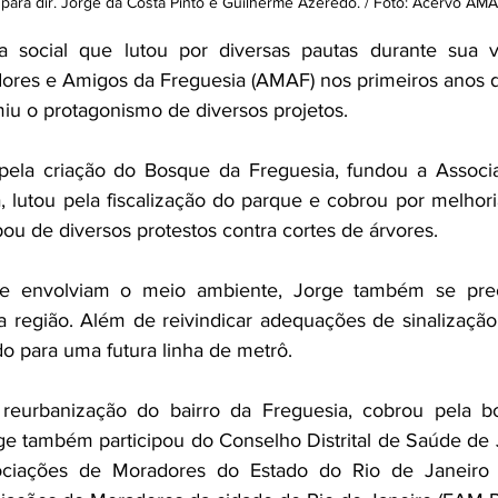
 para dir. Jorge da Costa Pinto e Guilherme Azeredo. / Foto: Acervo AMA
ta social que lutou por diversas pautas durante sua vi
ores e Amigos da Freguesia (AMAF) nos primeiros anos d
iu o protagonismo de diversos projetos.
s pela criação do Bosque da Freguesia, fundou a Associ
 lutou pela fiscalização do parque e cobrou por melhoria
pou de diversos protestos contra cortes de árvores.
e envolviam o meio ambiente, Jorge também se pre
 região. Além de reivindicar adequações de sinalização n
o para uma futura linha de metrô.
 reurbanização do bairro da Freguesia, cobrou pela bo
rge também participou do Conselho Distrital de Saúde de 
ciações de Moradores do Estado do Rio de Janeiro 