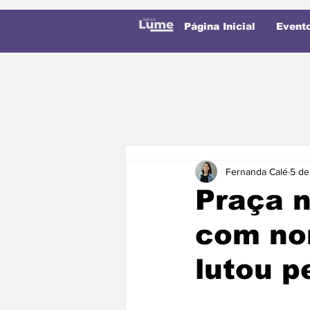
Página Inicial
Event
Fernanda Calé
5 de
Praça n
com nom
lutou p