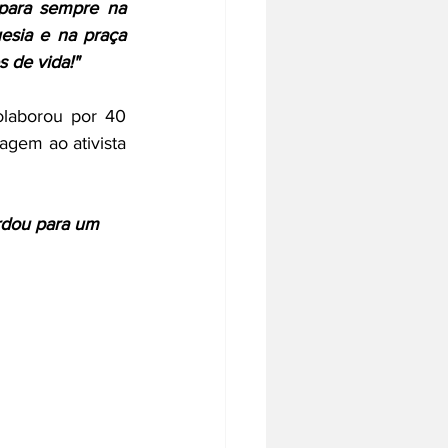
para sempre na 
sia e na praça 
 de vida!"
laborou por 40 
gem ao ativista 
rdou para um 