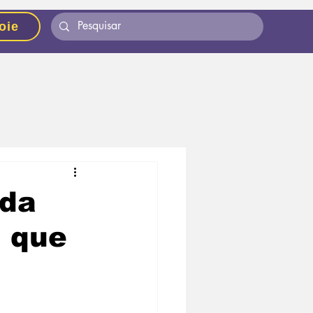
oie
ada
l que