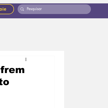
oie
ofrem
to