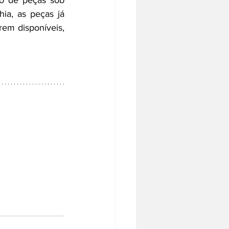
o de peças sob 
ia, as peças já 
em disponíveis, 