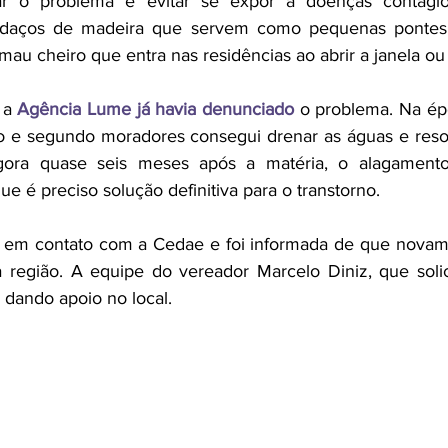
ar o problema e evitar se expor a doenças contagio
edaços de madeira que servem como pequenas pontes 
mau cheiro que entra nas residências ao abrir a janela ou 
a 
Agência Lume já havia denunciado
 o problema. Na ép
ão e segundo moradores consegui drenar as águas e reso
gora quase seis meses após a matéria, o alagamento 
e é preciso solução definitiva para o transtorno.
 em contato com a Cedae e foi informada de que novame
 região. A equipe do vereador Marcelo Diniz, que solic
dando apoio no local.