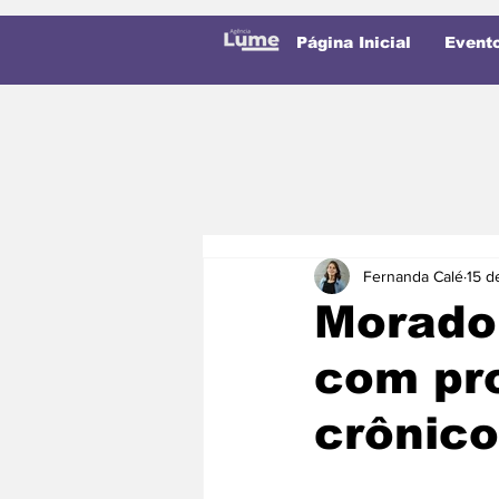
Página Inicial
Event
Fernanda Calé
15 d
Morado
com pr
crônico