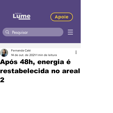
Apoie
Fernanda Calé
14 de out. de 2021
1 min de leitura
Após 48h, energia é
restabelecida no areal
2