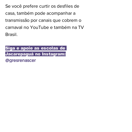
Se você prefere curtir os desfiles de 
casa, também pode acompanhar a 
transmissão por canais que cobrem o 
carnaval no YouTube e também na TV 
Brasil.
Siga e apoie as escolas de 
Jacarepaguá no Instagram:
@gresrenascer
@aquieuniao
@curiciaoficial
@academicosdejpa
@gresmucdd
@grescoroadojpa
Notícias
ACONTECE
Eventos