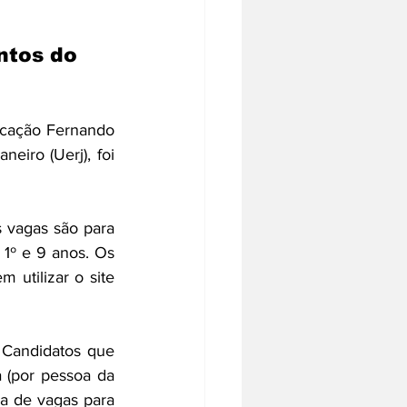
ntos do 
icação Fernando 
eiro (Uerj), foi 
 vagas são para 
º e 9 anos. Os 
candidatos poderão se escrever exclusivamente pela internet, para isso devem utilizar o site 
 
Candidatos que 
(por pessoa da 
va de vagas para 