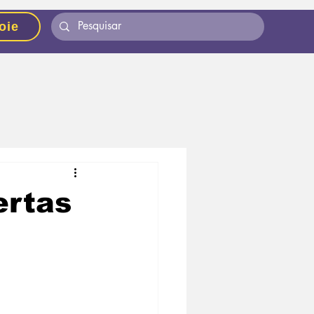
oie
ertas