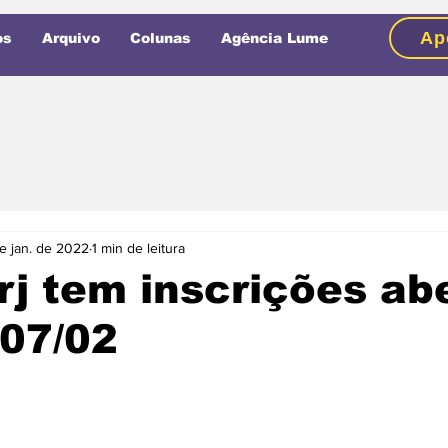
Ap
os
Arquivo
Colunas
Agência Lume
e jan. de 2022
1 min de leitura
j tem inscrições ab
 07/02