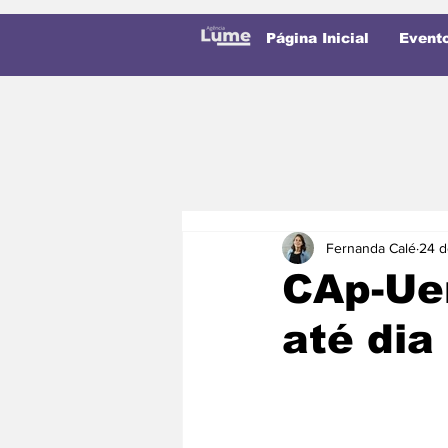
Página Inicial
Event
Fernanda Calé
24 d
CAp-Uer
até dia