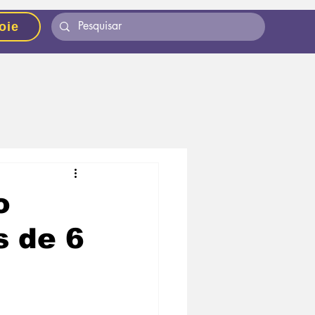
oie
o
s de 6