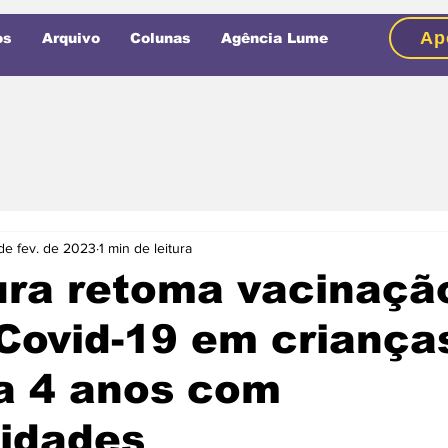
Ap
os
Arquivo
Colunas
Agência Lume
de fev. de 2023
1 min de leitura
ura retoma vacinaçã
Covid-19 em criança
a 4 anos com
idades