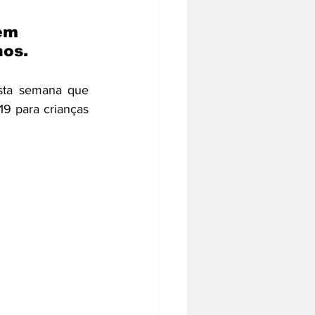
ém 
os. 
sta semana que 
9 para crianças 