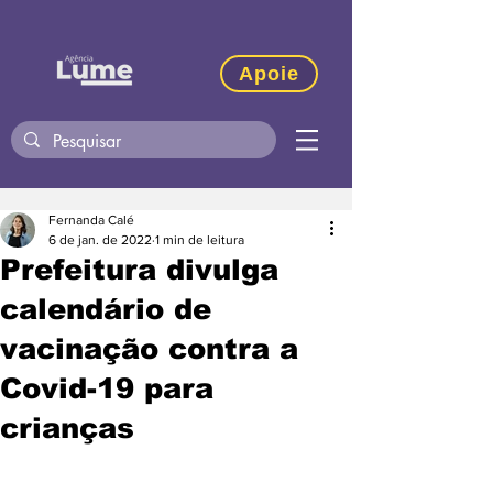
Apoie
Fernanda Calé
6 de jan. de 2022
1 min de leitura
Prefeitura divulga
calendário de
vacinação contra a
Covid-19 para
crianças