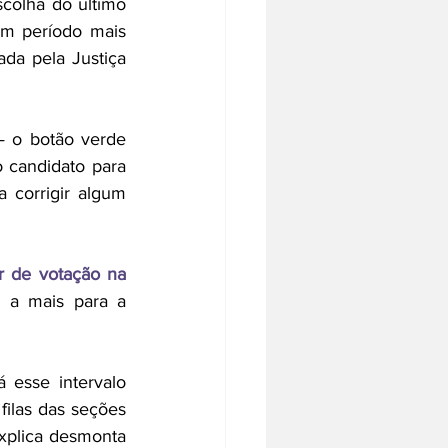
colha do último 
um período mais 
da pela Justiça 
 o botão verde 
candidato para 
corrigir algum 
r de votação na 
 a mais para a 
esse intervalo 
filas das seções 
explica desmonta 