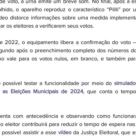
e voto, a urna emite um breve som. No final, após a es
lhido, o aparelho reproduz o característico “Pilili” por 
vídeo distorce informações sobre uma medida implementa
var os eleitores a verificarem seus votos.
e 2022, o equipamento libera a confirmação do voto 
—
gundo após o preenchimento completo dos números do 
 vale para os votos nulos, em branco, e também para 
 possível testar a funcionalidade por meio do 
simulado
a as Eleições Municipais de 2024
, que conta o tempo
 
enta com antecedência e observando como funcionará 
, o eleitor contribuirá para reduzir o tempo de espera nas 
possível assistir a esse
 vídeo
 da Justiça Eleitoral, que 