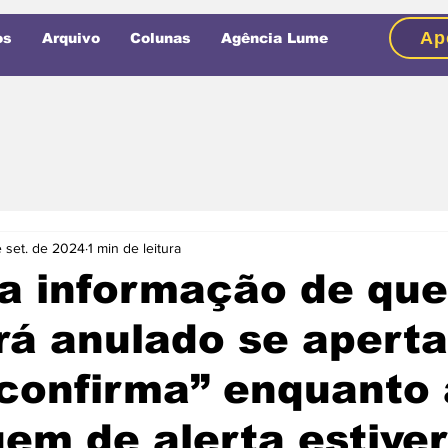
Ap
os
Arquivo
Colunas
Agência Lume
e set. de 2024
1 min de leitura
 a informação de que
rá anulado se aperta
confirma” enquanto 
m de alerta estiver