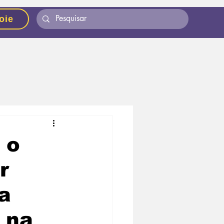
oie
 o
r
a
 na