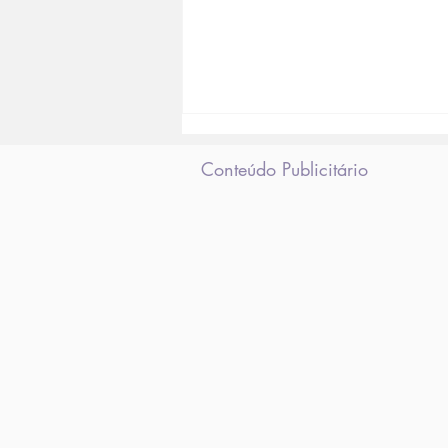
Conteúdo Publicitário
Prefeitura do Rio
decreta gratuidade nos
transportes públicos
municipais no dia da
eleição