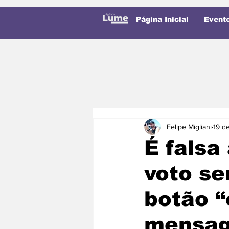
Página Inicial
Event
Felipe Migliani
19 d
É falsa
voto se
botão “
mensage