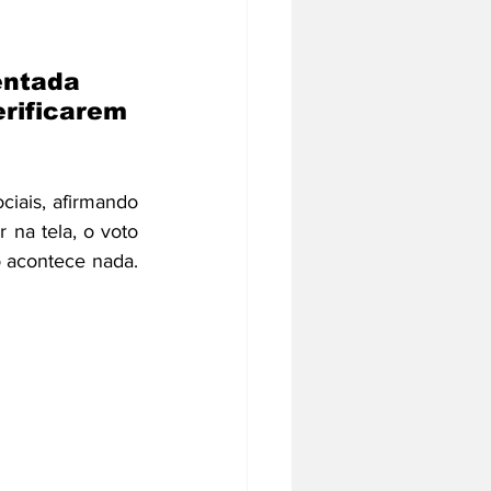
entada 
erificarem 
iais, afirmando 
na tela, o voto 
 acontece nada. 