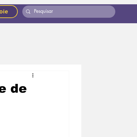
oie
e de