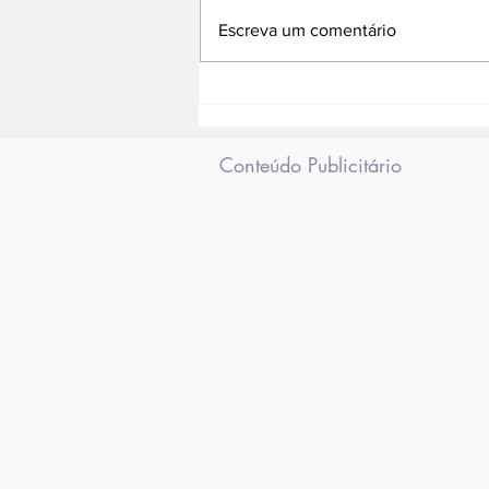
Escreva um comentário
Após meses, vazamento
no Pinheiro recebe
conserto
Conteúdo Publicitário