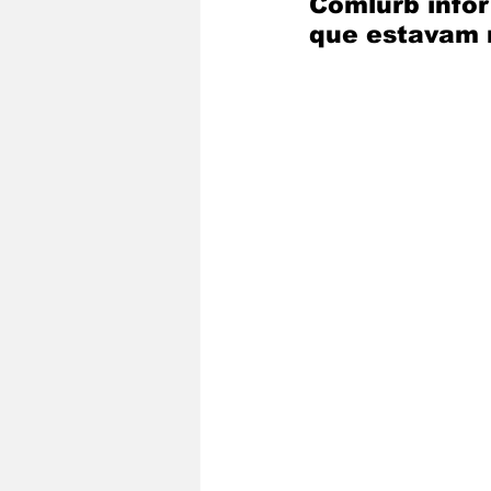
Comlurb info
que estavam n