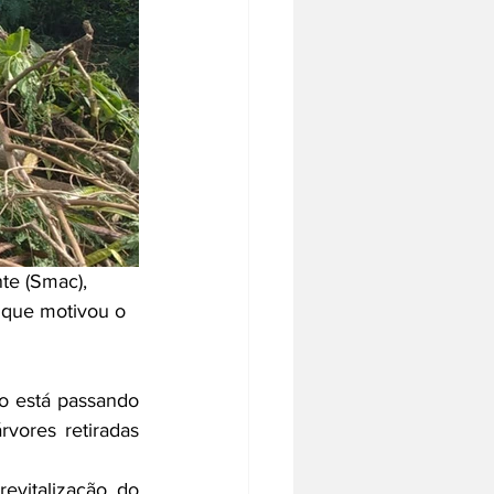
e (Smac), 
 que motivou o 
o está passando 
vores retiradas 
evitalização do 