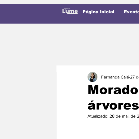
Página Inicial
Event
Fernanda Calé
27 d
Morado
árvores
Atualizado:
28 de mai. de 