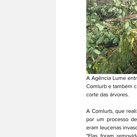
A Agência Lume entr
Comlurb e também co
corte das árvores. 
A Comlurb, que reali
por um processo de r
eram leucenas invaso
"Elas foram removida