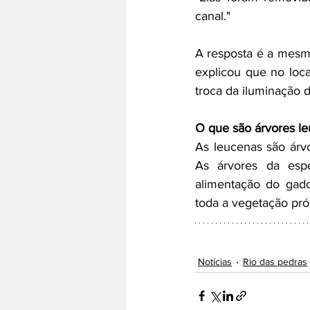
canal."
A resposta é a mesm
explicou que no loca
troca da iluminação d
O que são árvores l
As leucenas são árv
As árvores da espé
alimentação do gado
toda a vegetação pró
Notícias
Rio das pedras