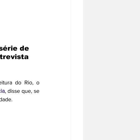
série de 
trevista 
tura do Rio, o 
ia
, disse que, se 
dade.