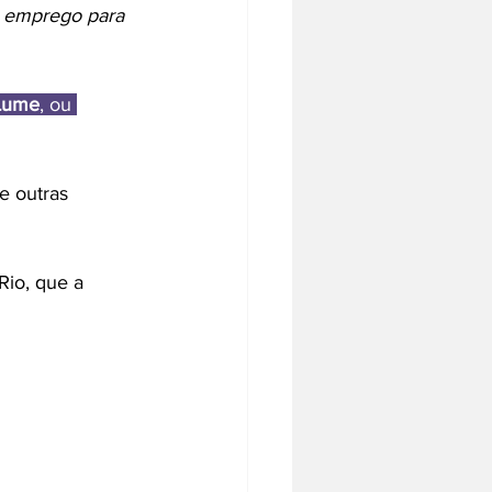
e emprego para 
Lume
, ou 
e outras 
Rio, que a 