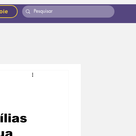
oie
lias
ua