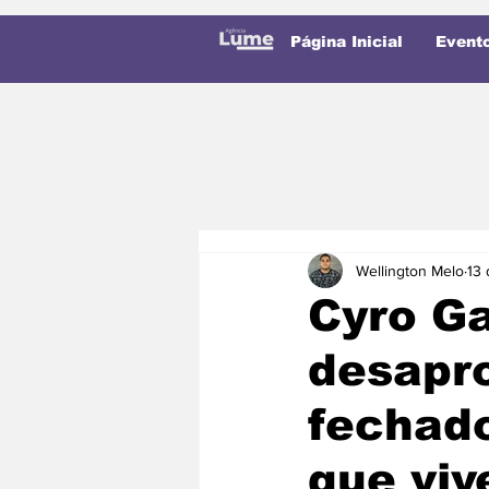
Página Inicial
Event
Wellington Melo
13 
Cyro Ga
desapro
fechado
que viv