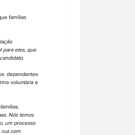
ue famílias 
lação 
l para eles, que 
 candidato.
os dependentes 
ma voluntária e 
amílias, 
gas. Nós temos 
o, um processo 
e rua com 