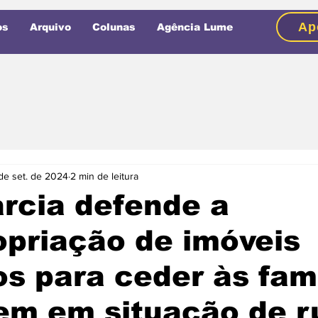
Ap
os
Arquivo
Colunas
Agência Lume
de set. de 2024
2 min de leitura
rcia defende a
priação de imóveis
s para ceder às famí
em em situação de r