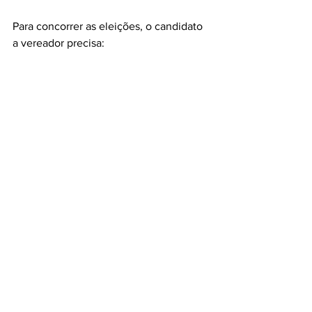
Para concorrer as eleições, o candidato 
a vereador precisa:
 Ter mais de 18 anos.
 Ter nacionalidade brasileira.
 Estar em dia com a justiça eleitoral.
 Ter o domicílio eleitoral na cidade 
em que irá concorrer.
 Ser filiado a um partido político.
Então nas eleições desse ano tem muita 
coisa a se pensar e muito a se fazer, 
acompanhe a Agência Lume nessa 
cobertura especial das eleições 2020.
Notícias
Política
Eleições 2020