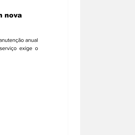
m nova 
anutenção anual 
erviço exige o 