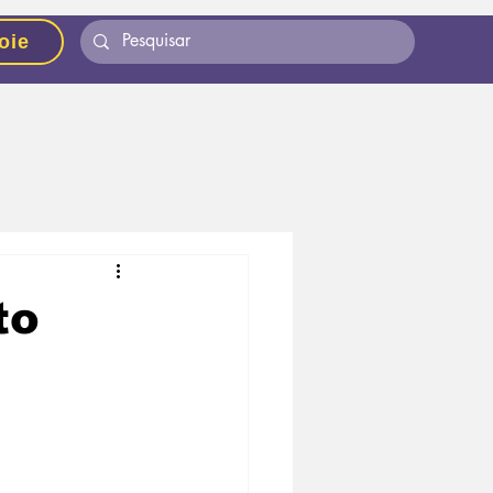
oie
to