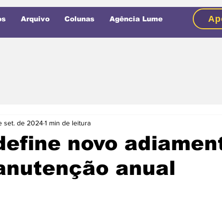
Ap
os
Arquivo
Colunas
Agência Lume
e set. de 2024
1 min de leitura
define novo adiamen
anutenção anual