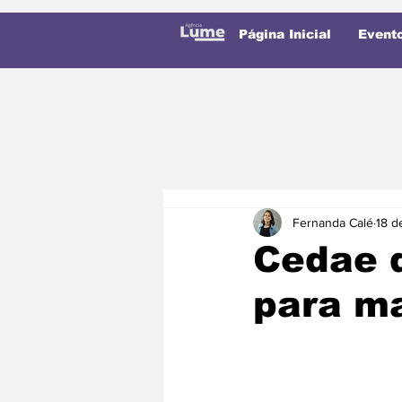
Página Inicial
Event
Fernanda Calé
18 d
Cedae 
para m