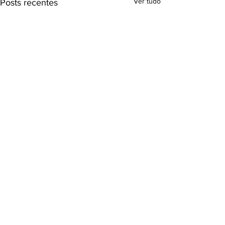
Ver tudo
Posts recentes
Comentários
Escreva um comentário