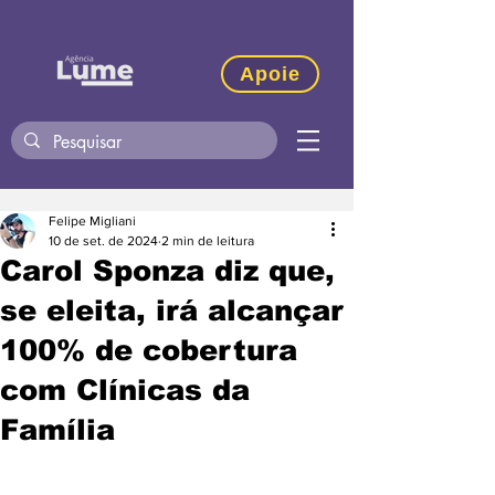
Apoie
Felipe Migliani
10 de set. de 2024
2 min de leitura
Carol Sponza diz que,
se eleita, irá alcançar
100% de cobertura
com Clínicas da
Família